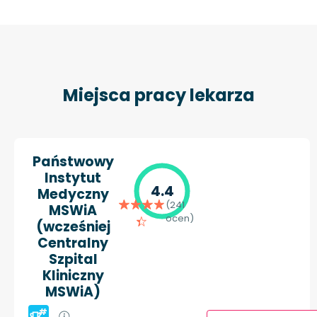
Miejsca pracy lekarza
Państwowy
Instytut
4.4
Medyczny
(241
MSWiA
ocen)
(wcześniej
Centralny
Szpital
Kliniczny
MSWiA)
#