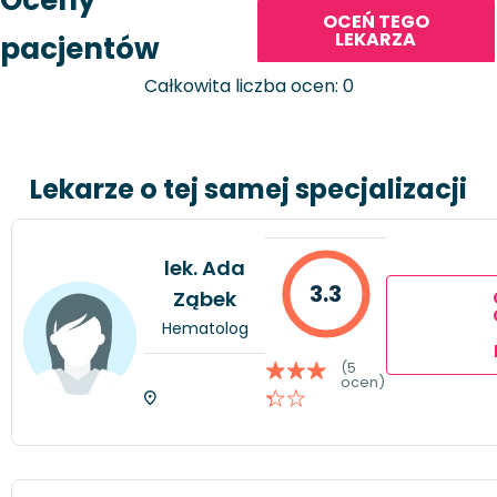
Oceny
OCEŃ TEGO
LEKARZA
pacjentów
Całkowita liczba ocen: 0
Lekarze o tej samej specjalizacji
lek. Ada
3.3
Ząbek
Hematolog
(5
ocen)