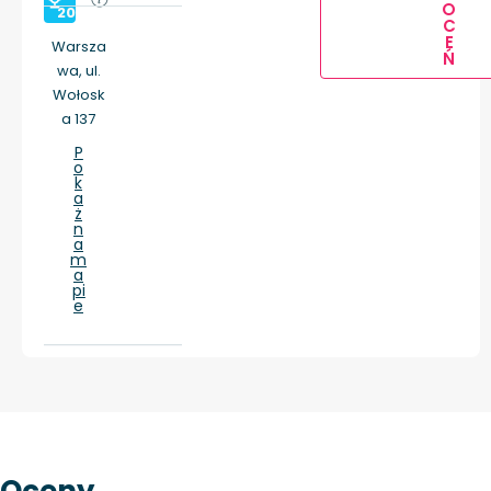
O
20
C
E
Warsza
Ń
wa, ul.
Wołosk
a 137
P
o
k
a
ż
n
a
m
a
pi
e