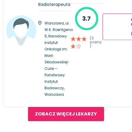
Radioterapeuta
3.7
Warszawa, ul.
W.K. Roentgena
5, Narodowy
(3
oceny
Instytut
)
Onkologii im.
Marii
Skłodowskiej-
Curie –
Państwowy
Instytut
Badawczy,
Warszawa
ZOBACZ WIĘCEJ LEKARZY