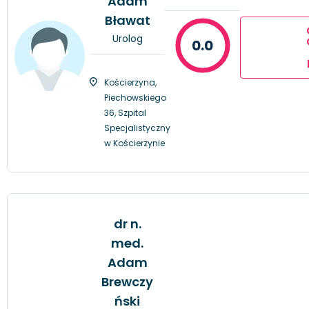
Adam
Bławat
Urolog
0.0
Kościerzyna,
Piechowskiego
36, Szpital
Specjalistyczny
w Kościerzynie
dr n.
med.
Adam
Brewczy
ński