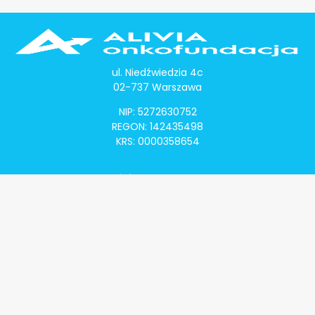
ul. Niedźwiedzia 4c
02-737 Warszawa
NIP: 5272630752
REGON: 142435498
KRS: 0000358654
Alivia Onkomapa
O projekcie
Lista placówek
Lista lekarzy
Programy lekowe
Klauzula informacyjna
Polityka prywatności