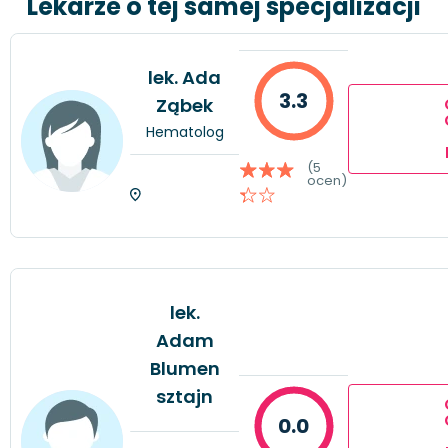
Lekarze o tej samej specjalizacji
lek. Ada
3.3
Ząbek
Hematolog
(5
ocen)
lek.
Adam
Blumen
sztajn
0.0