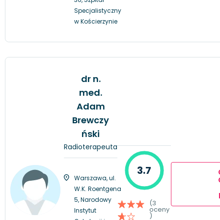
Specjalistyczny
w Kościerzynie
dr n.
med.
Adam
Brewczy
ński
Radioterapeuta
3.7
Warszawa, ul.
W.K. Roentgena
5, Narodowy
(3
oceny
Instytut
)