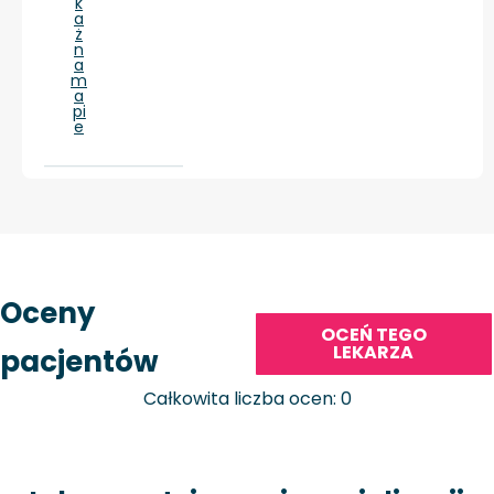
k
a
ż
n
a
m
a
pi
e
Oceny
OCEŃ TEGO
LEKARZA
pacjentów
Całkowita liczba ocen: 0