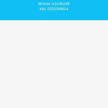
REGON: 142435498
KRS: 0000358654
Alivia Onkomapa
O projekcie
Lista placówek
Lista lekarzy
Programy lekowe
Klauzula informacyjna
Polityka prywatności
Regulamin
Kontakt
Alivia Onkofundacja
Poznaj naszą misję
Przeczytaj aktualności