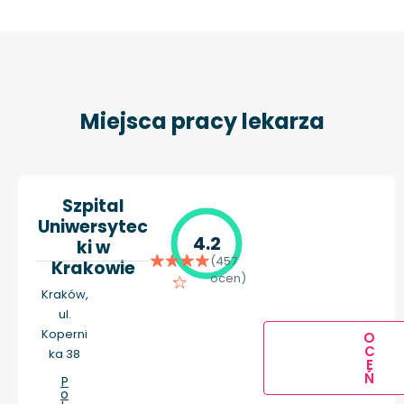
Miejsca pracy lekarza
Szpital
Uniwersytec
4.2
ki w
(457
Krakowie
ocen)
Kraków,
ul.
Koperni
O
C
ka 38
E
Ń
P
o