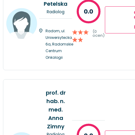
Petelska
0.0
Radiolog
Radom, ul.
(0
ocen)
Uniwersytecka
6a, Radomskie
Centrum
Onkologii
prof. dr
hab. n.
med.
Anna
Zimny
Radiolog