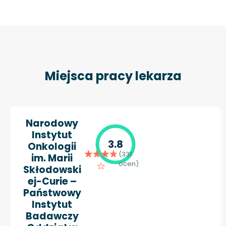
Miejsca pracy lekarza
Narodowy
Instytut
3.8
Onkologii
(331
im. Marii
ocen)
Skłodowski
ej-Curie –
Państwowy
Instytut
Badawczy