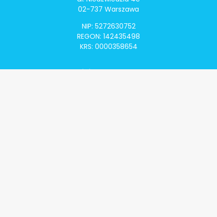
02-737 Warszawa
NIP: 5272630752
REGON: 142435498
KRS: 0000358654
Alivia Onkomapa
O projekcie
Lista placówek
Lista lekarzy
Programy lekowe
Klauzula informacyjna
Polityka prywatności
Regulamin
Kontakt
Alivia Onkofundacja