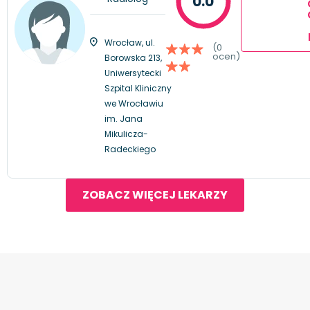
0.0
Wrocław, ul.
(0
ocen)
Borowska 213,
Uniwersytecki
Szpital Kliniczny
we Wrocławiu
im. Jana
Mikulicza-
Radeckiego
ZOBACZ WIĘCEJ LEKARZY