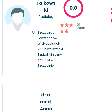
Falkows
0.0
ki
Radiolog
(0
ocen)
Szczecin, al.
Powstańców
Wielkopolskich
72, Uniwersytecki
Szpital Kliniczny
nr 2 PUM w
Szczecinie
dr n.
med.
Anna