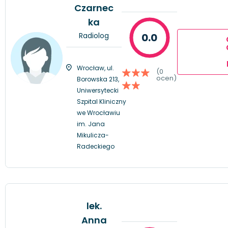
Czarnec
ka
Radiolog
0.0
Wrocław, ul.
(0
ocen)
Borowska 213,
Uniwersytecki
Szpital Kliniczny
we Wrocławiu
im. Jana
Mikulicza-
Radeckiego
lek.
Anna