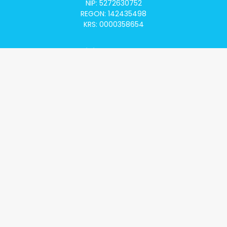
NIP: 5272630752
REGON: 142435498
KRS: 0000358654
Alivia Onkomapa
O projekcie
Lista placówek
Lista lekarzy
Programy lekowe
Klauzula informacyjna
Polityka prywatności
Regulamin
Kontakt
Alivia Onkofundacja
Poznaj naszą misję
Przeczytaj aktualności