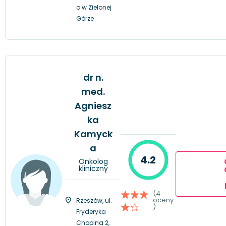
o w Zielonej
Górze
dr n.
med.
Agniesz
ka
Kamyck
a
4.2
Onkolog
kliniczny
(4
oceny
Rzeszów, ul.
)
Fryderyka
Chopina 2,