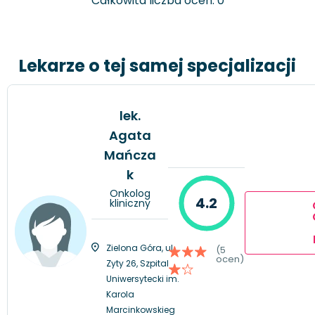
Całkowita liczba ocen: 0
Lekarze o tej samej specjalizacji
lek.
Agata
Mańcza
k
Onkolog
4.2
kliniczny
Zielona Góra, ul.
(5
ocen)
Zyty 26, Szpital
Uniwersytecki im.
Karola
Marcinkowskieg