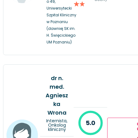
o 49,
Uniwersytecki
Szpital Kliniczny
w Poznaniu
(dawniej SK im.
H. Święcickiego
UM Poznaniu)
dr n.
med.
Agniesz
ka
Wrona
Internista,
5.0
Onkolog
kliniczny