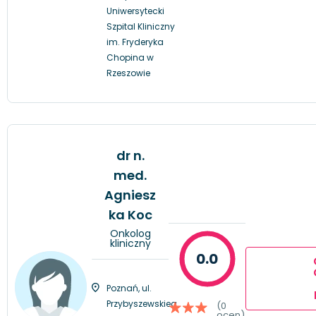
Uniwersytecki
Szpital Kliniczny
im. Fryderyka
Chopina w
Rzeszowie
dr n.
med.
Agniesz
ka Koc
Onkolog
kliniczny
0.0
Poznań, ul.
Przybyszewskieg
(0
ocen)