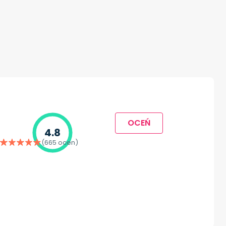
OCEŃ
4.8
(665 ocen)