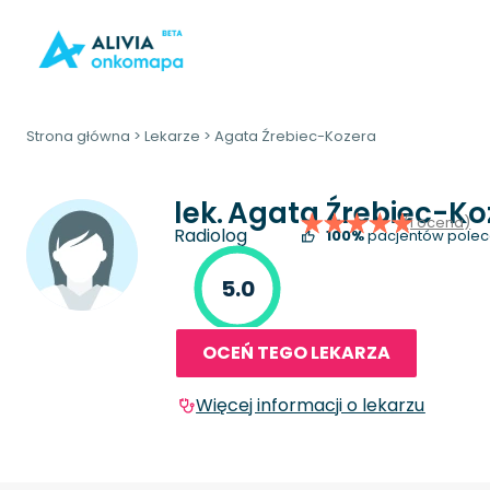
Strona główna
>
Lekarze
>
Agata Źrebiec-Kozera
lek.
Agata Źrebiec-Ko
(1 ocena)
Radiolog
100%
pacjentów polec
5.0
OCEŃ TEGO LEKARZA
Więcej informacji o lekarzu