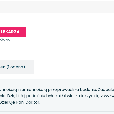
 LEKARZA
gółowe
en (1 ocena)
rannością i sumiennością przeprowadziła badanie. Zadbał
a. Dzięki Jej podejściu było mi łatwiej zmierzyć się z 
Dziękuję Pani Doktor.