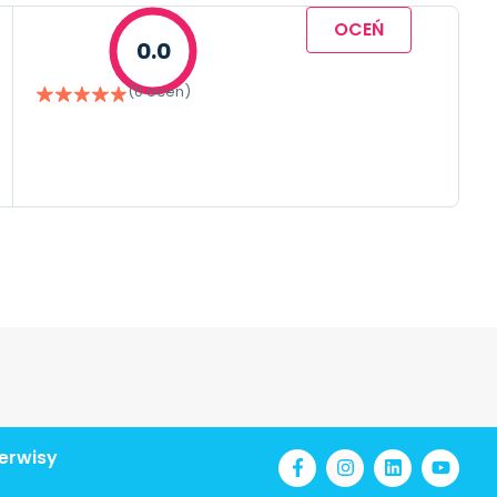
OCEŃ
0.0
(0 ocen)
erwisy