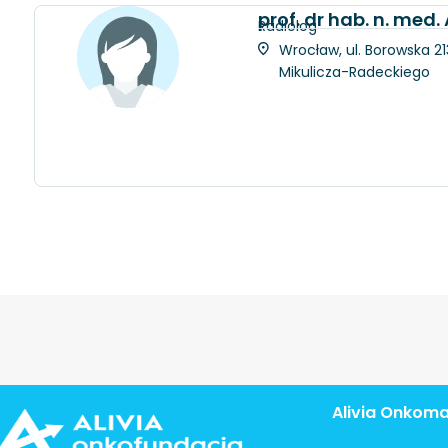
prof. dr hab. n. med
Radiolog
Wrocław, ul. Borowska 21
Mikulicza-Radeckiego
Alivia Onkom