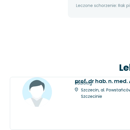
Leczone schorzenie: Rak pi
Le
prof. dr hab. n. med
Radiolog
Szczecin, al. Powstańców
Szczecinie