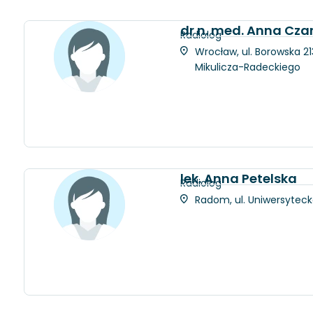
dr n. med. Anna Cza
Radiolog
Wrocław, ul. Borowska 21
Mikulicza-Radeckiego
lek. Anna Petelska
Radiolog
Radom, ul. Uniwersytec