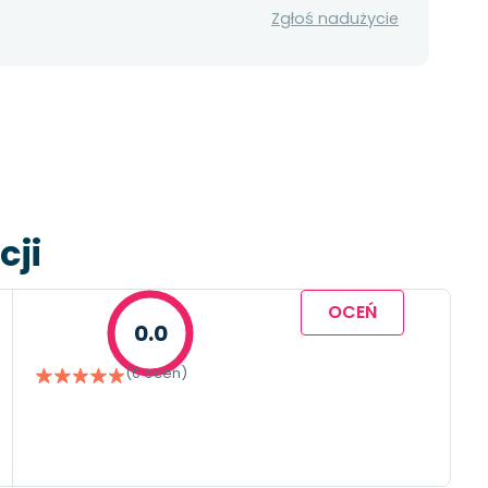
Zgłoś nadużycie
cji
OCEŃ
0.0
(0 ocen)