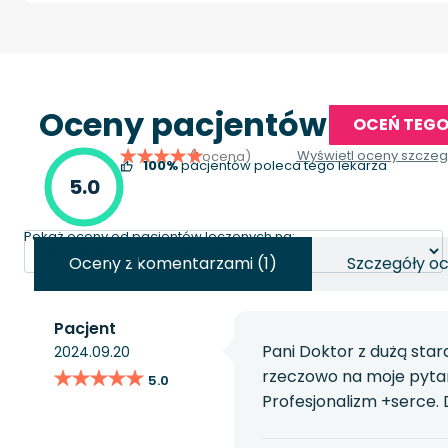
Oceny pacjentów
OCEŃ TEGO
Wyświetl oceny szcze
(1 ocena)
100%
pacjentów poleca tego lekarza
5.0
Pokaż oceny od pacjentów leczonych na:
Oceny z komentarzami (1)
Szczegóły oc
Pacjent
Pani Doktor z dużą sta
2024.09.20
★★★★★
★★★★★
rzeczowo na moje pytani
5.0
Profesjonalizm +serce. 