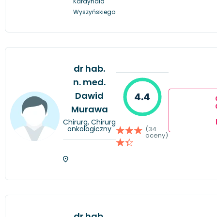
Kardynała
Wyszyńskiego
dr hab.
n. med.
Dawid
4.4
Murawa
Chirurg, Chirurg
onkologiczny
(34
oceny)
dr hab.