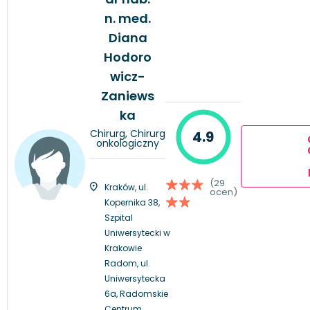
n. med.
Diana
Hodoro
wicz-
Zaniews
ka
Chirurg, Chirurg
4.9
onkologiczny
(29
Kraków, ul.
ocen)
Kopernika 38,
Szpital
Uniwersytecki w
Krakowie
Radom, ul.
Uniwersytecka
6a, Radomskie
Centrum