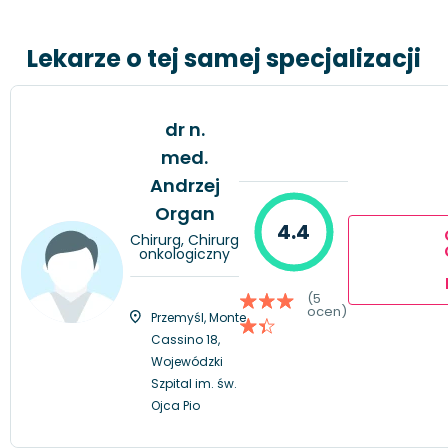
Lekarze o tej samej specjalizacji
dr n.
med.
Andrzej
Organ
4.4
Chirurg, Chirurg
onkologiczny
(5
ocen)
Przemyśl, Monte
Cassino 18,
Wojewódzki
Szpital im. św.
Ojca Pio