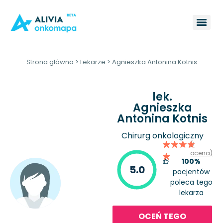
Strona główna
>
Lekarze
>
Agnieszka Antonina Kotnis
lek.
Agnieszka
Antonina Kotnis
Chirurg onkologiczny
(1
ocena)
100%
5.0
pacjentów
poleca tego
lekarza
OCEŃ TEGO