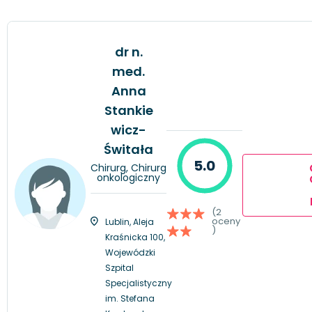
dr n.
med.
Anna
Stankie
wicz-
Świtała
5.0
Chirurg, Chirurg
onkologiczny
(2
oceny
Lublin, Aleja
)
Kraśnicka 100,
Wojewódzki
Szpital
Specjalistyczny
im. Stefana