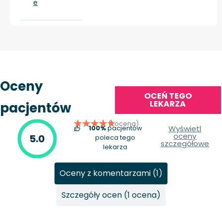
e
Oceny
OCEŃ TEGO
LEKARZA
pacjentów
(1 ocena)
100%
pacjentów
Wyświetl
oceny
5.0
poleca tego
szczegółowe
lekarza
Oceny z komentarzami (1)
Szczegóły ocen (1 ocena)