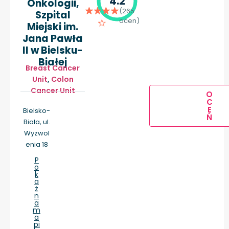
4.2
Onkologii,
(265
Szpital
ocen)
Miejski im.
Jana Pawła
II w Bielsku-
Białej
Breast Cancer
Unit
,
Colon
Cancer Unit
O
C
E
Bielsko-
Ń
Biała, ul.
Wyzwol
enia 18
P
o
k
a
ż
n
a
m
a
pi