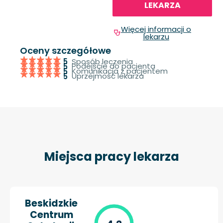
LEKARZA
Więcej informacji o
lekarzu
Oceny szczegółowe
Sposób leczenia
5
Podejście do pacjenta
5
Komunikacja z pacjentem
5
Uprzejmość lekarza
5
Miejsca pracy lekarza
Beskidzkie
Centrum