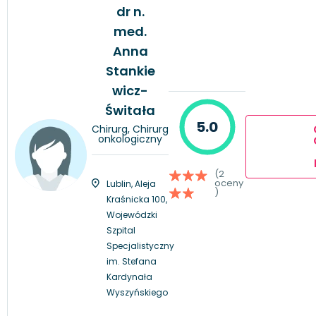
dr n.
med.
Anna
Stankie
wicz-
Świtała
5.0
Chirurg, Chirurg
onkologiczny
(2
oceny
Lublin, Aleja
)
Kraśnicka 100,
Wojewódzki
Szpital
Specjalistyczny
im. Stefana
Kardynała
Wyszyńskiego