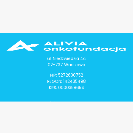
ul. Niedźwiedzia 4c
02-737 Warszawa
NIP: 5272630752
REGON: 142435498
KRS: 0000358654
Alivia Onkomapa
O projekcie
Lista placówek