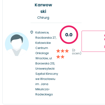
Karwow
ski
Chirurg
Katowice,
0.0
Raciborska 27,
Katowickie
Centrum
(0
Onkologii
ocen)
Wrocław, ul.
Borowska 213,
Uniwersytecki
Szpital Kliniczny
we Wrocławiu
im. Jana
Mikulicza-
Radeckiego