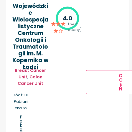
Wojewódzki
e
4.0
Wielospecja
(642
listyczne
oceny)
Centrum
Onkologii i
Traumatolo
gii im. M.
Kopernika w
Łodzi
Breast Cancer
O
Unit
,
Colon
C
Cancer Unit
E
Ń
Łódź, ul.
Pabiani
cka 62
P
o
k
a