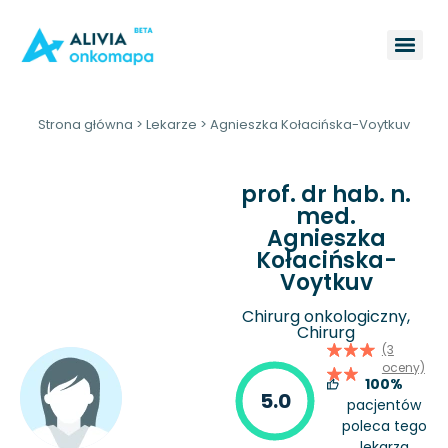
Strona główna
>
Lekarze
>
Agnieszka Kołacińska-Voytkuv
prof. dr hab. n.
med.
Agnieszka
Kołacińska-
Voytkuv
Chirurg onkologiczny,
Chirurg
(3
oceny)
100%
5.0
pacjentów
poleca tego
lekarza