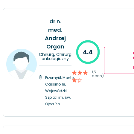
dr n.
med.
Andrzej
Organ
4.4
Chirurg, Chirurg
onkologiczny
(5
ocen)
Przemyśl, Monte
Cassino 18,
Wojewódzki
Szpital im. św.
Ojca Pio