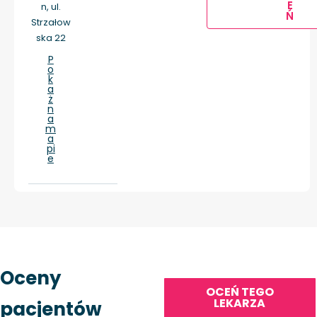
E
n, ul.
Ń
Strzałow
ska 22
P
o
k
a
ż
n
a
m
a
pi
e
Oceny
OCEŃ TEGO
LEKARZA
pacjentów