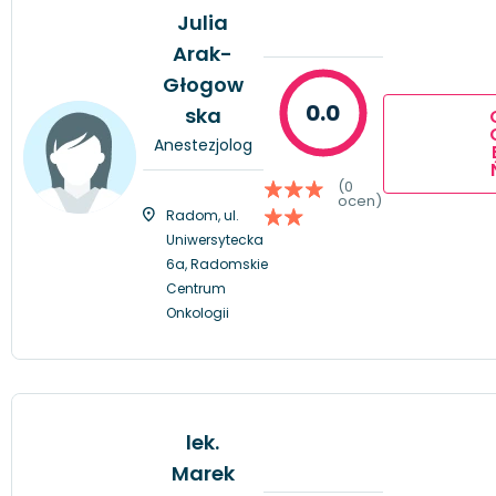
Julia
Arak-
Głogow
0.0
ska
Anestezjolog
(0
ocen)
Radom, ul.
Uniwersytecka
6a, Radomskie
Centrum
Onkologii
lek.
Marek