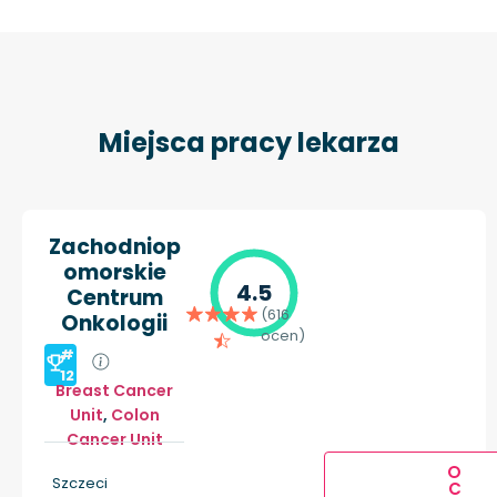
Miejsca pracy lekarza
Zachodniop
omorskie
4.5
Centrum
(616
Onkologii
ocen)
#
12
Breast Cancer
Unit
,
Colon
Cancer Unit
O
Szczeci
C