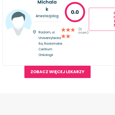
Michala
k
0.0
Anestezjolog
(0
Radom, ul.
ocen)
Uniwersytecka
6a, Radomskie
Centrum
Onkologii
ZOBACZ WIĘCEJ LEKARZY