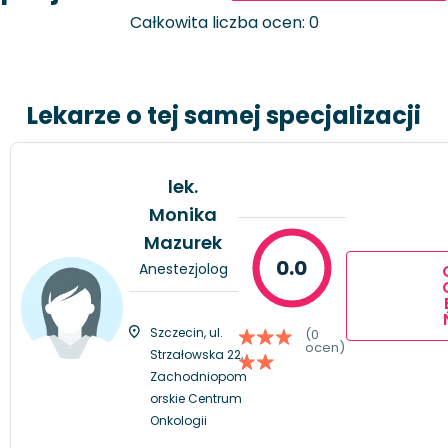
Całkowita liczba ocen: 0
Lekarze o tej samej specjalizacji
lek.
Monika
Mazurek
0.0
Anestezjolog
Szczecin, ul.
(0
ocen)
Strzałowska 22,
Zachodniopom
orskie Centrum
Onkologii