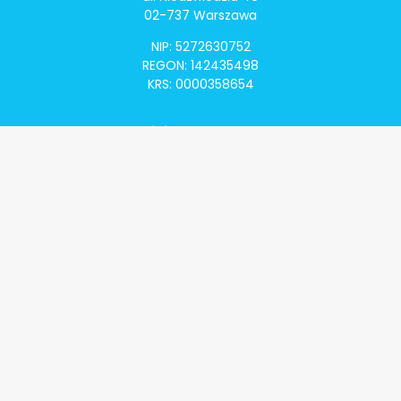
02-737 Warszawa
NIP: 5272630752
REGON: 142435498
KRS: 0000358654
Alivia Onkomapa
O projekcie
Lista placówek
Lista lekarzy
Programy lekowe
Klauzula informacyjna
Polityka prywatności
Regulamin
Kontakt
Alivia Onkofundacja