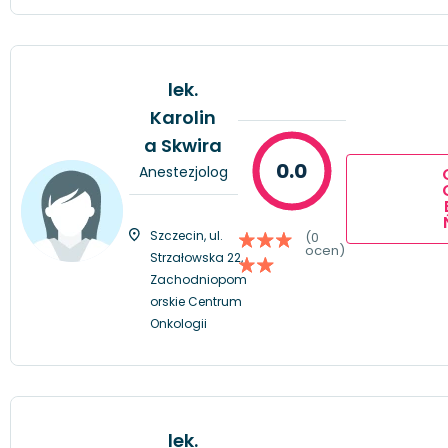
lek.
Karolin
a Skwira
0.0
Anestezjolog
Szczecin, ul.
(0
ocen)
Strzałowska 22,
Zachodniopom
orskie Centrum
Onkologii
lek.