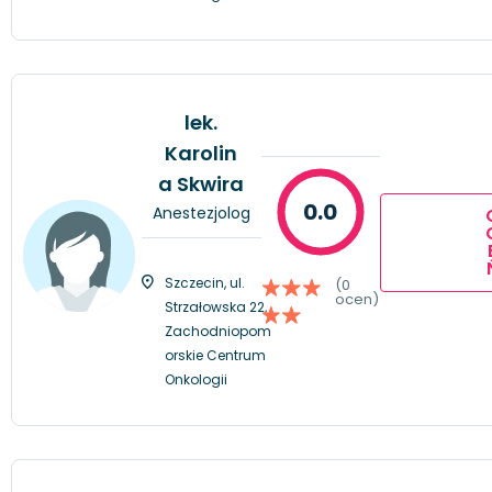
lek.
Karolin
a Skwira
0.0
Anestezjolog
Szczecin, ul.
(0
ocen)
Strzałowska 22,
Zachodniopom
orskie Centrum
Onkologii