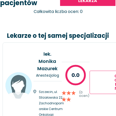
LEKARZA
pacjentów
Całkowita liczba ocen: 0
Lekarze o tej samej specjalizacji
lek.
Monika
Mazurek
0.0
Anestezjolog
Szczecin, ul.
(0
ocen)
Strzałowska 22,
Zachodniopom
orskie Centrum
Onkologii