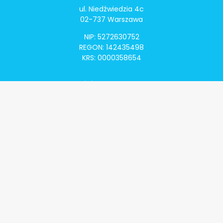
ul. Niedźwiedzia 4c
02-737 Warszawa
NIP: 5272630752
REGON: 142435498
KRS: 0000358654
Alivia Onkomapa
O projekcie
Lista placówek
Lista lekarzy
Programy lekowe
Klauzula informacyjna
Polityka prywatności
Regulamin
Kontakt
Alivia Onkofundacja