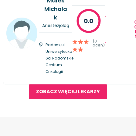
Marek
Michala
k
0.0
Anestezjolog
(0
Radom, ul.
ocen)
Uniwersytecka
6a, Radomskie
Centrum
Onkologii
ZOBACZ WIĘCEJ LEKARZY