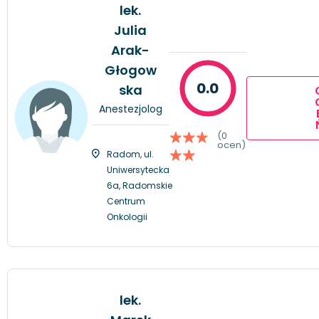
lek.
Julia
Arak-
Głogow
0.0
ska
Anestezjolog
(0
ocen)
Radom, ul.
Uniwersytecka
6a, Radomskie
Centrum
Onkologii
lek.