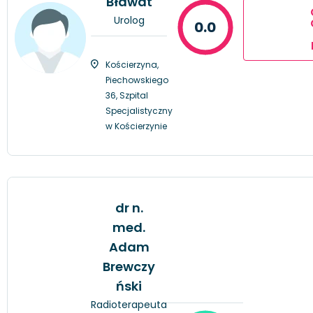
Bławat
Urolog
0.0
Kościerzyna,
Piechowskiego
36, Szpital
Specjalistyczny
w Kościerzynie
dr n.
med.
Adam
Brewczy
ński
Radioterapeuta