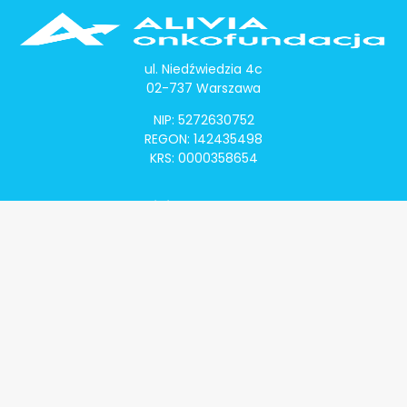
ul. Niedźwiedzia 4c
02-737 Warszawa
NIP: 5272630752
REGON: 142435498
KRS: 0000358654
Alivia Onkomapa
O projekcie
Lista placówek
Lista lekarzy
Programy lekowe
Klauzula informacyjna
Polityka prywatności
Regulamin