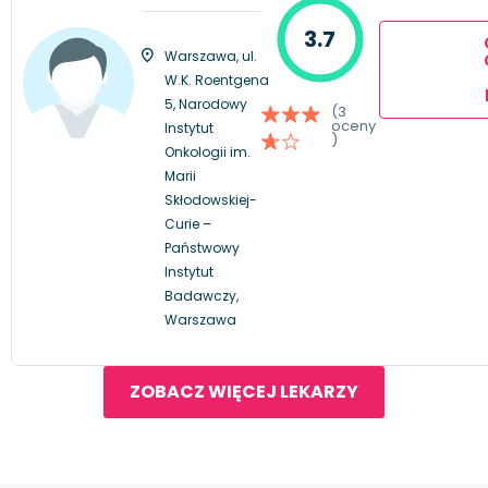
3.7
Warszawa, ul.
W.K. Roentgena
5, Narodowy
(3
oceny
Instytut
)
Onkologii im.
Marii
Skłodowskiej-
Curie –
Państwowy
Instytut
Badawczy,
Warszawa
ZOBACZ WIĘCEJ LEKARZY