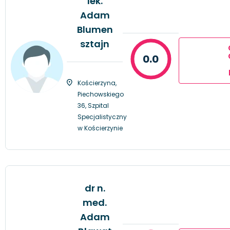
lek.
Adam
Blumen
sztajn
0.0
Kościerzyna,
Piechowskiego
36, Szpital
Specjalistyczny
w Kościerzynie
dr n.
med.
Adam