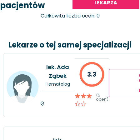
LEKARZA
pacjentów
Całkowita liczba ocen: 0
Lekarze o tej samej specjalizacji
lek. Ada
3.3
Ząbek
Hematolog
(5
ocen)