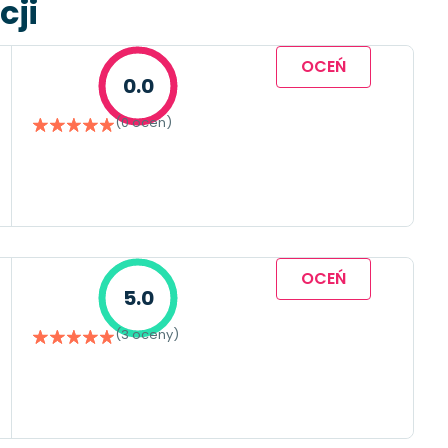
cji
OCEŃ
0.0
(0 ocen)
OCEŃ
5.0
(3 oceny)