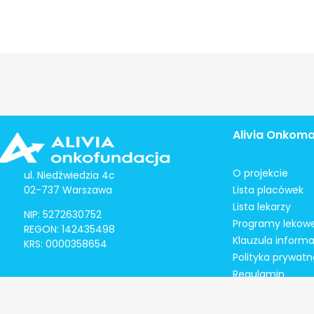
Alivia Onkom
O projekcie
ul. Niedźwiedzia 4c
02-737 Warszawa
Lista placówek
Lista lekarzy
NIP: 5272630752
Programy lekow
REGON: 142435498
Klauzula inform
KRS: 0000358654
Polityka prywatn
Regulamin
Kontakt