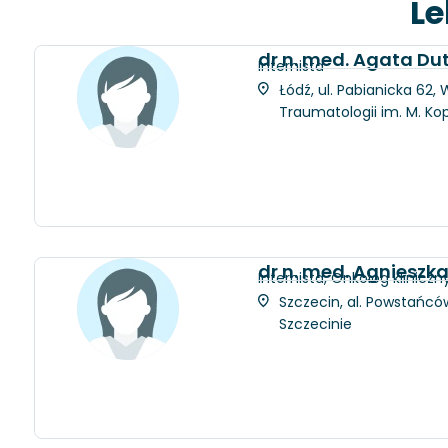
Le
dr n. med. Agata D
Internista
Łódź, ul. Pabianicka 62
Traumatologii im. M. Ko
dr n. med. Agnieszk
Internista, Onkolog kliniczn
Szczecin, al. Powstańców
Szczecinie