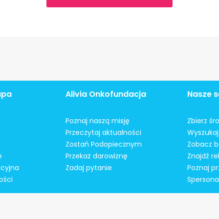
apa
Alivia Onkofundacja
Nasze s
Poznaj naszą misję
Zbierz śr
Przeczytaj aktualności
Wyszukaj 
Zostań Podopiecznym
Zobacz b
e
Przekaż darowiznę
Znajdź r
acyjna
Zadaj pytanie
Poznaj pr
ości
Spersonal