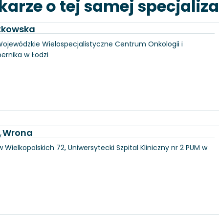
karze o tej samej specjaliza
utkowska
, Wojewódzkie Wielospecjalistyczne Centrum Onkologii i
pernika w Łodzi
a Wrona
y
 Wielkopolskich 72, Uniwersytecki Szpital Kliniczny nr 2 PUM w