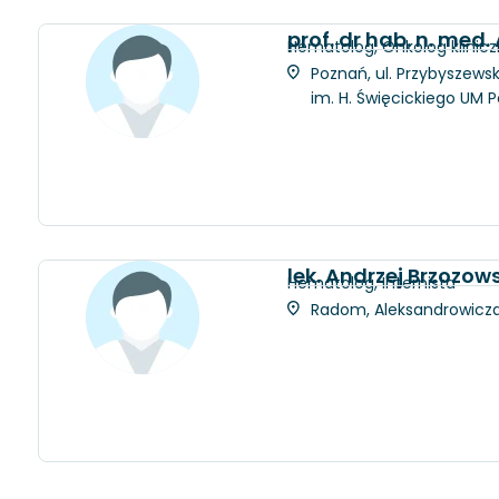
prof. dr hab. n. med.
Hematolog, Onkolog klinic
Poznań, ul. Przybyszewsk
im. H. Święcickiego UM 
lek. Andrzej Brzozows
Hematolog, Internista
Radom, Aleksandrowicza 