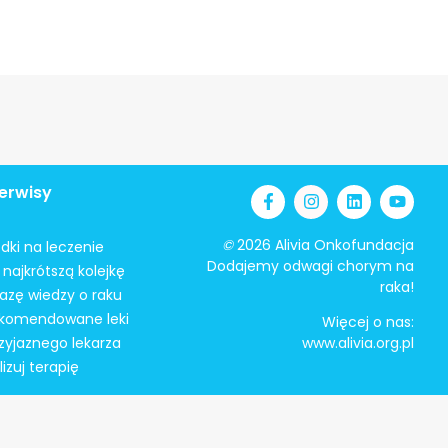
erwisy
©
2026 Alivia Onkofundacja
odki na leczenie
Dodajemy odwagi chorym na
najkrótszą kolejkę
raka!
azę wiedzy o raku
ekomendowane leki
Więcej o nas:
zyjaznego lekarza
www.alivia.org.pl
izuj terapię