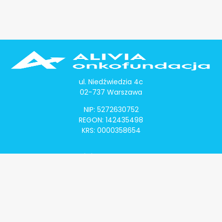
ul. Niedźwiedzia 4c
02-737 Warszawa
NIP: 5272630752
REGON: 142435498
KRS: 0000358654
Alivia Onkomapa
O projekcie
Lista placówek
Lista lekarzy
Programy lekowe