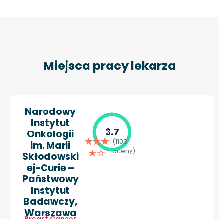
Miejsca pracy lekarza
Narodowy
Instytut
3.7
Onkologii
(1103
im. Marii
oceny)
Skłodowski
ej-Curie –
Państwowy
Instytut
Badawczy,
Warszawa
Breast Cancer