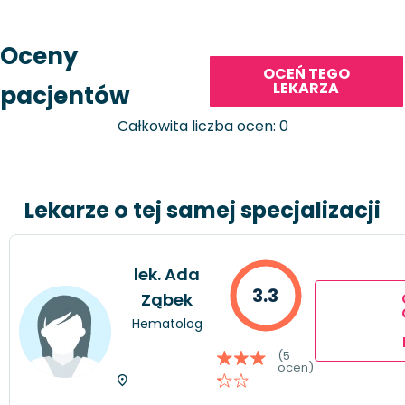
Oceny
OCEŃ TEGO
LEKARZA
pacjentów
Całkowita liczba ocen: 0
Lekarze o tej samej specjalizacji
lek. Ada
3.3
Ząbek
Hematolog
(5
ocen)