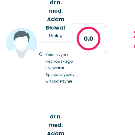
dr n.
med.
Adam
Bławat
Urolog
0.0
Kościerzyna,
Piechowskiego
36, Szpital
Specjalistyczny
w Kościerzynie
dr n.
med.
Adam