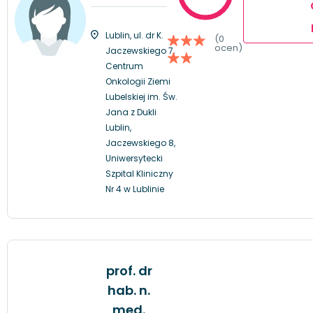
Lublin, ul. dr K.
(0
ocen)
Jaczewskiego 7,
Centrum
Onkologii Ziemi
Lubelskiej im. Św.
Jana z Dukli
Lublin,
Jaczewskiego 8,
Uniwersytecki
Szpital Kliniczny
Nr 4 w Lublinie
prof. dr
hab. n.
med.