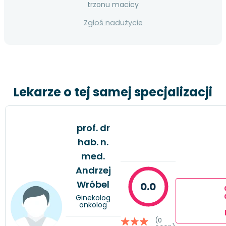
trzonu macicy
Zgłoś nadużycie
Lekarze o tej samej specjalizacji
prof. dr
hab. n.
med.
Andrzej
Wróbel
0.0
Ginekolog
onkolog
(0