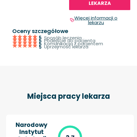
LEKARZA
Więcej informacji o
lekarzu
Oceny szczegółowe
Sposób leczenia
5
Podejście do pacjenta
5
Komunikacja z pacjentem
5
Uprzejmość lekarza
5
Miejsca pracy lekarza
Narodowy
Instytut