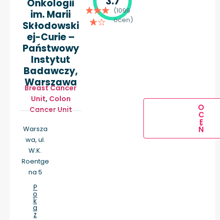
3.7
Onkologii
(1099
im. Marii
ocen)
Skłodowski
ej-Curie –
Państwowy
Instytut
Badawczy,
Warszawa
Breast Cancer
Unit
,
Colon
O
Cancer Unit
C
E
Warsza
Ń
wa, ul.
W.K.
Roentge
na 5
P
o
k
a
ż