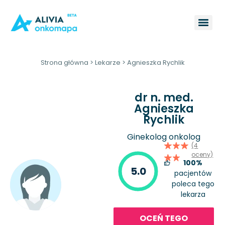
Strona główna
>
Lekarze
>
Agnieszka Rychlik
dr n. med.
Agnieszka
Rychlik
Ginekolog onkolog
(4
oceny)
100%
5.0
pacjentów
poleca tego
lekarza
OCEŃ TEGO