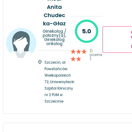
Anita
Chudec
ka-Głaz
5.0
Ginekolog /
położny(a),
Ginekolog
onkolog
(1
ocena
)
Szczecin, al.
Powstańców
Wielkopolskich
72, Uniwersytecki
Szpital Kliniczny
nr 2 PUM w
Szczecinie