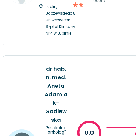
ocen)
Lublin,
Jaczewskiego 8,
Uniwersytecki
Szpital Kliniczny
Nr 4 w Lublinie
dr hab.
n. med.
Aneta
Adamia
k-
Godlew
ska
Ginekolog
0.0
onkolog