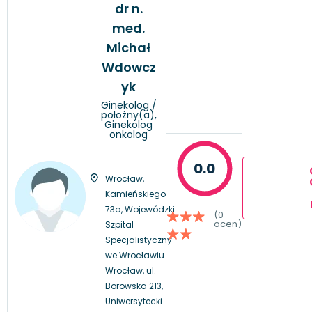
dr n.
med.
Michał
Wdowcz
yk
Ginekolog /
położny(a),
Ginekolog
onkolog
0.0
Wrocław,
Kamieńskiego
73a, Wojewódzki
(0
ocen)
Szpital
Specjalistyczny
we Wrocławiu
Wrocław, ul.
Borowska 213,
Uniwersytecki