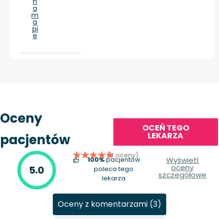
n
a
m
a
pi
e
Oceny
OCEŃ TEGO
LEKARZA
pacjentów
(4 oceny)
100%
pacjentów
Wyświetl
oceny
5.0
poleca tego
szczegółowe
lekarza
Oceny z komentarzami (3)