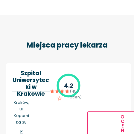
Miejsca pracy lekarza
Szpital
Uniwersytec
4.2
ki w
(457
Krakowie
ocen)
Kraków,
ul.
Koperni
O
C
ka 38
E
Ń
P