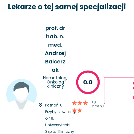
Lekarze o tej samej specjalizacji
prof. dr
hab. n.
med.
Andrzej
Balcerz
ak
Hematolog,
0.0
Onkolog
kliniczny
(0
Poznań, ul.
ocen)
Przybyszewskieg
o 49,
Uniwersytecki
Szpital Kliniczny