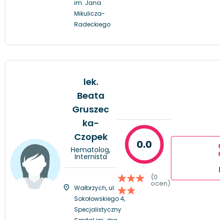
im. Jana
Mikulicza-
Radeckiego
lek.
Beata
Gruszec
ka-
Czopek
0.0
Hematolog,
Internista
(0
ocen)
Wałbrzych, ul.
Sokołowskiego 4,
Specjalistyczny