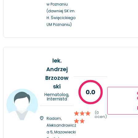
w Poznaniu
(dawniej SK im.
H. Święcickiego
UM Poznaniu)
lek.
Andrzej
Brzozow
ski
0.0
Hematolog,
Internista
(0
ocen)
Radom,
Aleksandrowicz
a 5, Mazowiecki