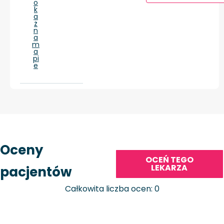
o
k
a
ż
n
a
m
a
pi
e
Oceny
OCEŃ TEGO
LEKARZA
pacjentów
Całkowita liczba ocen: 0