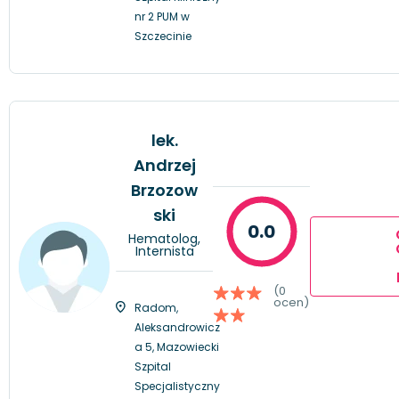
nr 2 PUM w
Szczecinie
lek.
Andrzej
Brzozow
ski
0.0
Hematolog,
Internista
(0
ocen)
Radom,
Aleksandrowicz
a 5, Mazowiecki
Szpital
Specjalistyczny