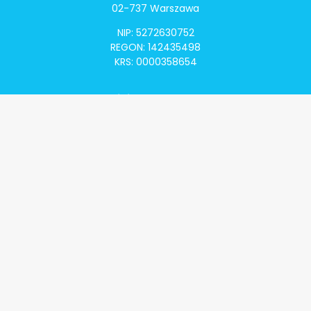
02-737 Warszawa
NIP: 5272630752
REGON: 142435498
KRS: 0000358654
Alivia Onkomapa
O projekcie
Lista placówek
Lista lekarzy
Programy lekowe
Klauzula informacyjna
Polityka prywatności
Regulamin
Kontakt
Alivia Onkofundacja