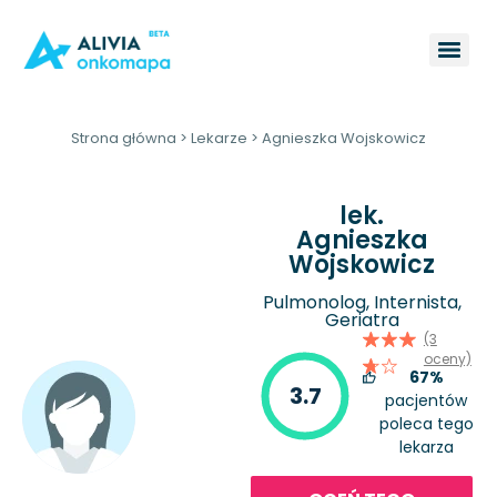
Strona główna
>
Lekarze
>
Agnieszka Wojskowicz
lek.
Agnieszka
Wojskowicz
Pulmonolog, Internista,
Geriatra
(3
oceny)
67%
3.7
pacjentów
poleca tego
lekarza