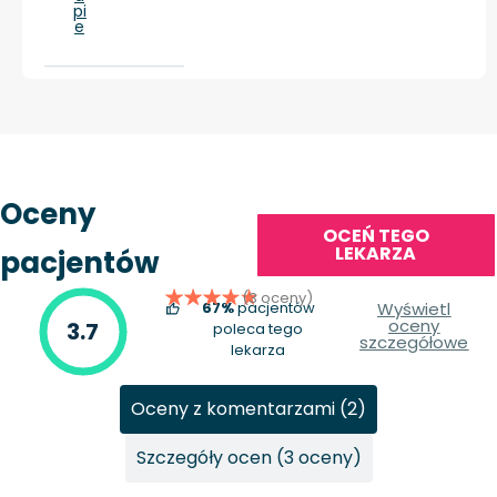
pi
e
Oceny
OCEŃ TEGO
LEKARZA
pacjentów
(3 oceny)
67%
pacjentów
Wyświetl
oceny
3.7
poleca tego
szczegółowe
lekarza
Oceny z komentarzami (2)
Szczegóły ocen (3 oceny)