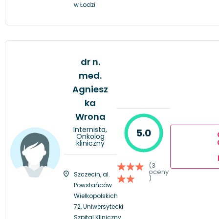
w Łodzi
dr n.
med.
Agniesz
ka
Wrona
Internista,
5.0
Onkolog
kliniczny
(3
oceny
Szczecin, al.
)
Powstańców
Wielkopolskich
72, Uniwersytecki
Szpital Kliniczny