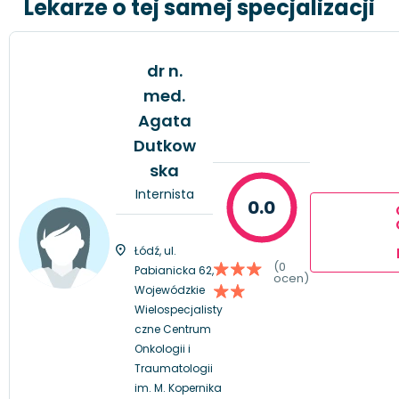
Lekarze o tej samej specjalizacji
dr n.
med.
Agata
Dutkow
ska
Internista
0.0
Łódź, ul.
(0
Pabianicka 62,
ocen)
Wojewódzkie
Wielospecjalisty
czne Centrum
Onkologii i
Traumatologii
im. M. Kopernika