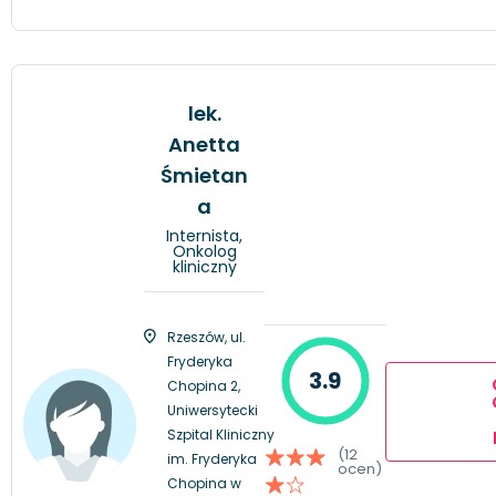
lek.
Anetta
Śmietan
a
Internista,
Onkolog
kliniczny
Rzeszów, ul.
Fryderyka
3.9
Chopina 2,
Uniwersytecki
Szpital Kliniczny
(12
im. Fryderyka
ocen)
Chopina w