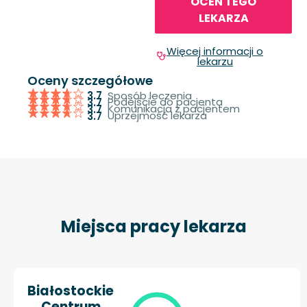
OCEŃ TEGO
LEKARZA
Więcej informacji o
lekarzu
Oceny szczegółowe
Sposób leczenia
3.7
Podejście do pacjenta
3.7
Komunikacja z pacjentem
3.7
Uprzejmość lekarza
3.7
Miejsca pracy lekarza
Białostockie
Centrum