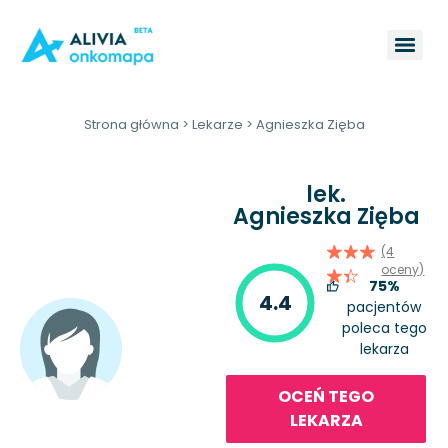
Strona główna
>
Lekarze
>
Agnieszka Zięba
lek.
Agnieszka Zięba
(4
oceny)
75%
4.4
pacjentów
poleca tego
lekarza
OCEŃ TEGO
LEKARZA