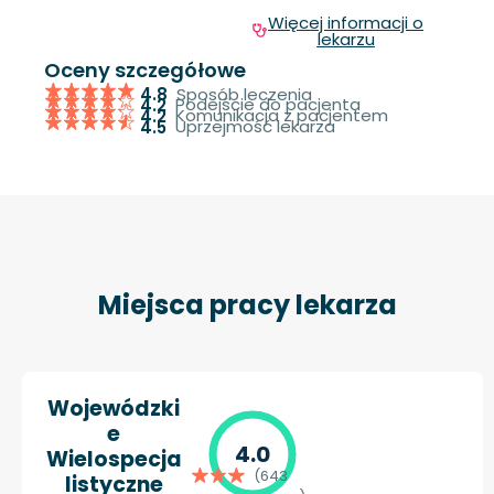
Więcej informacji o
lekarzu
Oceny szczegółowe
Sposób leczenia
4.8
Podejście do pacjenta
4.2
Komunikacja z pacjentem
4.2
Uprzejmość lekarza
4.5
Miejsca pracy lekarza
Wojewódzki
e
4.0
Wielospecja
(643
listyczne