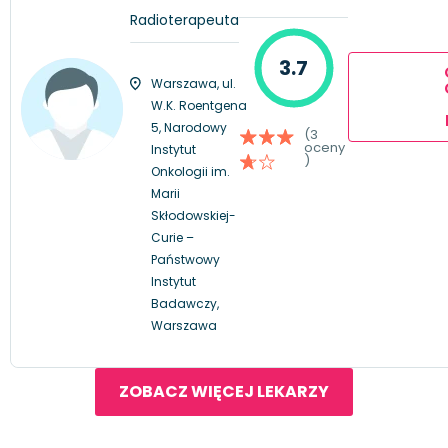
Radioterapeuta
3.7
Warszawa, ul.
W.K. Roentgena
5, Narodowy
(3
oceny
Instytut
)
Onkologii im.
Marii
Skłodowskiej-
Curie –
Państwowy
Instytut
Badawczy,
Warszawa
ZOBACZ WIĘCEJ LEKARZY