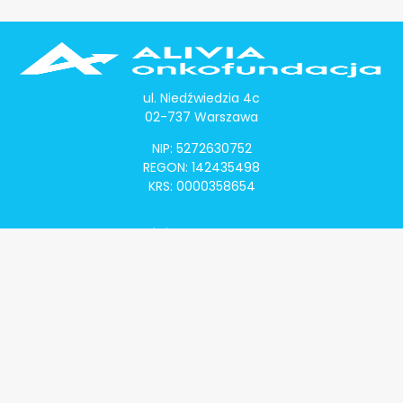
ul. Niedźwiedzia 4c
02-737 Warszawa
NIP: 5272630752
REGON: 142435498
KRS: 0000358654
Alivia Onkomapa
O projekcie
Lista placówek
Lista lekarzy
Programy lekowe
Klauzula informacyjna
Polityka prywatności