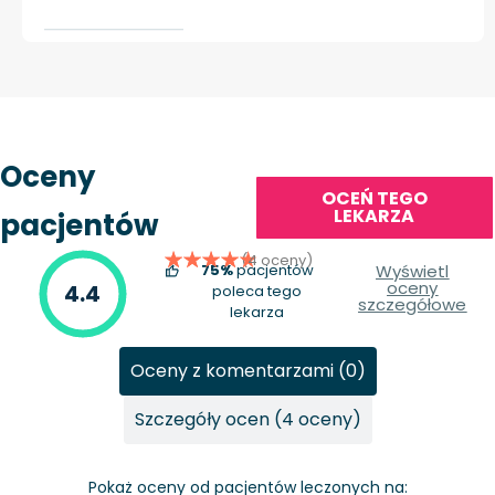
Oceny
OCEŃ TEGO
LEKARZA
pacjentów
(4 oceny)
75%
pacjentów
Wyświetl
oceny
4.4
poleca tego
szczegółowe
lekarza
Oceny z komentarzami (0)
Szczegóły ocen (4 oceny)
Pokaż oceny od pacjentów leczonych na: