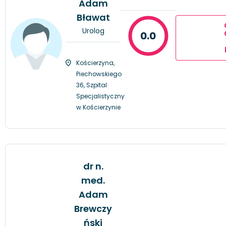
Adam
Bławat
Urolog
0.0
Kościerzyna,
Piechowskiego
36, Szpital
Specjalistyczny
w Kościerzynie
dr n.
med.
Adam
Brewczy
ński