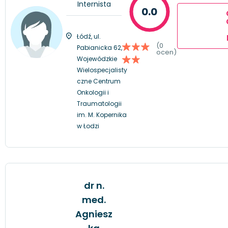
Internista
0.0
Łódź, ul.
(0
Pabianicka 62,
ocen)
Wojewódzkie
Wielospecjalisty
czne Centrum
Onkologii i
Traumatologii
im. M. Kopernika
w Łodzi
dr n.
med.
Agniesz