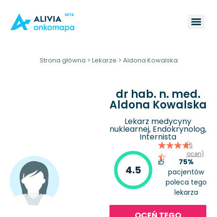
Strona główna
>
Lekarze
>
Aldona Kowalska
dr hab. n. med.
Aldona Kowalska
Lekarz medycyny
nuklearnej, Endokrynolog,
Internista
(5
ocen)
75%
4.5
pacjentów
poleca tego
lekarza
OCEŃ TEGO