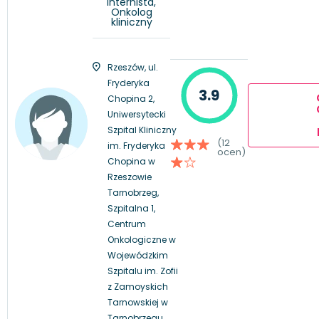
Internista,
Onkolog
kliniczny
Rzeszów, ul.
Fryderyka
3.9
Chopina 2,
Uniwersytecki
Szpital Kliniczny
(12
im. Fryderyka
ocen)
Chopina w
Rzeszowie
Tarnobrzeg,
Szpitalna 1,
Centrum
Onkologiczne w
Wojewódzkim
Szpitalu im. Zofii
z Zamoyskich
Tarnowskiej w
Tarnobrzegu