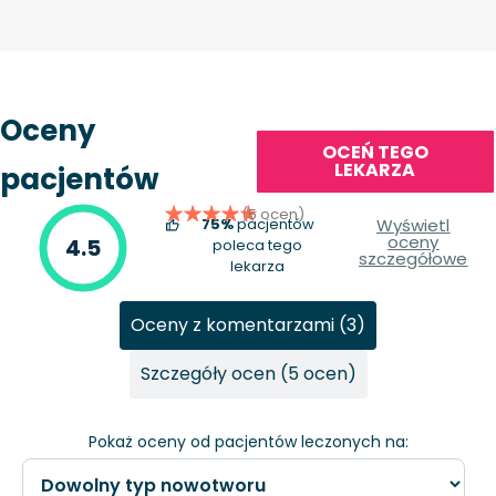
Oceny
OCEŃ TEGO
LEKARZA
pacjentów
(5 ocen)
75%
pacjentów
Wyświetl
oceny
4.5
poleca tego
szczegółowe
lekarza
Oceny z komentarzami (3)
Szczegóły ocen (5 ocen)
Pokaż oceny od pacjentów leczonych na: