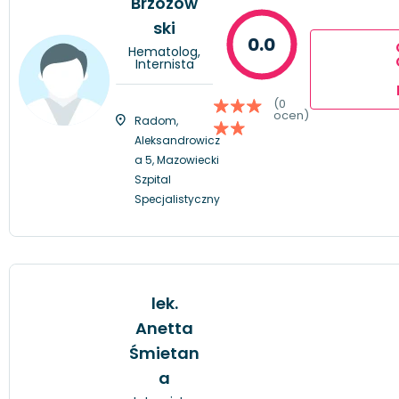
Brzozow
ski
0.0
Hematolog,
Internista
(0
ocen)
Radom,
Aleksandrowicz
a 5, Mazowiecki
Szpital
Specjalistyczny
lek.
Anetta
Śmietan
a