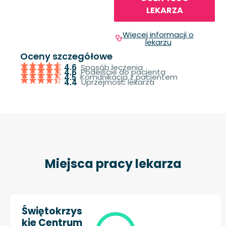
LEKARZA
Więcej informacji o
lekarzu
Oceny szczegółowe
Sposób leczenia
4.6
Podejście do pacjenta
4.6
Komunikacja z pacjentem
4.5
Uprzejmość lekarza
4.4
Miejsca pracy lekarza
Świętokrzys
kie Centrum