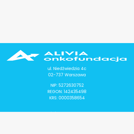
ul. Niedźwiedzia 4c
02-737 Warszawa
NIP: 5272630752
REGON: 142435498
KRS: 0000358654
Alivia Onkomapa
O projekcie