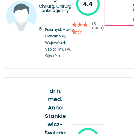
4.4
Chirurg, Chirurg
onkologiczny
(5
ocen)
Przemyśl, Monte
Cassino 18,
Wojewódzki
Szpital im. św.
Ojca Pio
dr n.
med.
Anna
Stankie
wicz-
Świtała