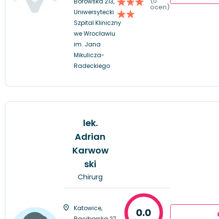
(0
Borowska 213,
ocen)
Uniwersytecki
Szpital Kliniczny
we Wrocławiu
im. Jana
Mikulicza-
Radeckiego
lek.
Adrian
Karwow
ski
Chirurg
Katowice,
0.0
Raciborska 27,