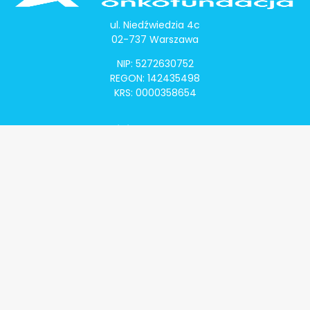
ul. Niedźwiedzia 4c
02-737 Warszawa
NIP: 5272630752
REGON: 142435498
KRS: 0000358654
Alivia Onkomapa
O projekcie
Lista placówek
Lista lekarzy
Programy lekowe
Klauzula informacyjna
Polityka prywatności
Regulamin
Kontakt