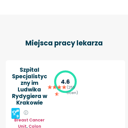
Miejsca pracy lekarza
Szpital
Specjalistyc
4.6
zny im
(255
Ludwika
ocen)
Rydygiera w
Krakowie
#
9
Breast Cancer
Unit
,
Colon