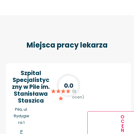
Miejsca pracy lekarza
Szpital
Specjalistyc
0.0
zny w Pile im.
(0
Stanisława
ocen)
Staszica
Piła, ul.
Rydygie
O
C
ra 1
E
Ń
P