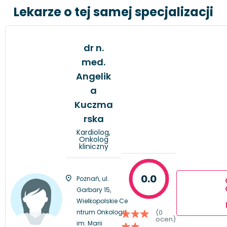
Lekarze o tej samej specjalizacji
dr n.
med.
Angelik
a
Kuczma
rska
Kardiolog,
Onkolog
kliniczny
0.0
Poznań, ul.
Garbary 15,
Wielkopolskie Ce
ntrum Onkologii
(0
ocen)
im. Marii