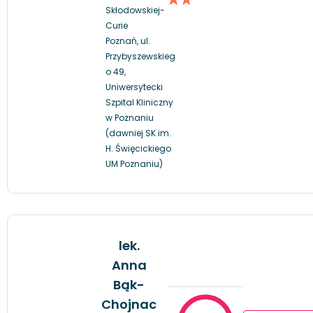
Skłodowskiej-
Curie
Poznań, ul.
Przybyszewskieg
o 49,
Uniwersytecki
Szpital Kliniczny
w Poznaniu
(dawniej SK im.
H. Święcickiego
UM Poznaniu)
lek.
Anna
Bąk-
Chojnac