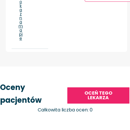
o
k
a
ż
n
a
m
a
pi
e
Oceny
OCEŃ TEGO
LEKARZA
pacjentów
Całkowita liczba ocen: 0