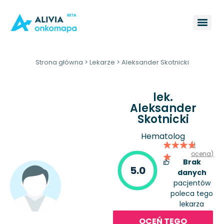
Strona główna
>
Lekarze
>
Aleksander Skotnicki
lek.
Aleksander
Skotnicki
Hematolog
(1
ocena)
Brak
5.0
danych
pacjentów
poleca tego
lekarza
OCEŃ TEGO