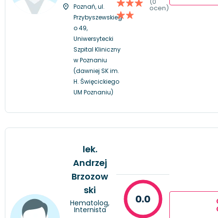
(0
Poznań, ul.
ocen)
Przybyszewskieg
o 49,
Uniwersytecki
Szpital Kliniczny
w Poznaniu
(dawniej SK im.
H. Święcickiego
UM Poznaniu)
lek.
Andrzej
Brzozow
ski
0.0
Hematolog,
Internista