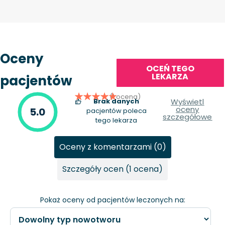
Oceny
OCEŃ TEGO
LEKARZA
pacjentów
(1 ocena)
Brak danych
Wyświetl
oceny
5.0
pacjentów poleca
szczegółowe
tego lekarza
Oceny z komentarzami (0)
Szczegóły ocen (1 ocena)
Pokaż oceny od pacjentów leczonych na: