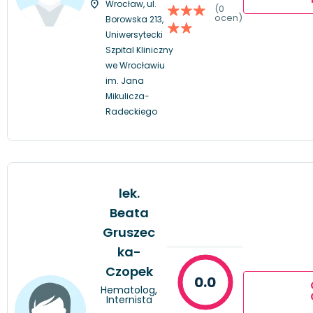
Wrocław, ul.
(0
ocen)
Borowska 213,
Uniwersytecki
Szpital Kliniczny
we Wrocławiu
im. Jana
Mikulicza-
Radeckiego
lek.
Beata
Gruszec
ka-
Czopek
0.0
Hematolog,
Internista