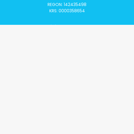
REGON: 142435498
KRS: 0000358654
Alivia Onkomapa
O projekcie
Lista placówek
Lista lekarzy
Programy lekowe
Klauzula informacyjna
Polityka prywatności
Regulamin
Kontakt
Alivia Onkofundacja
Poznaj naszą misję
Przeczytaj aktualności