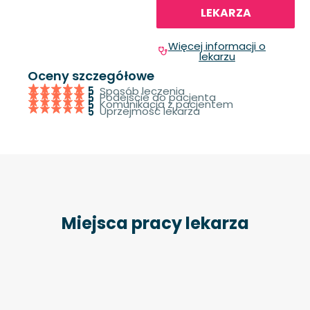
LEKARZA
Więcej informacji o
lekarzu
Oceny szczegółowe
Sposób leczenia
5
Podejście do pacjenta
5
Komunikacja z pacjentem
5
Uprzejmość lekarza
5
Miejsca pracy lekarza