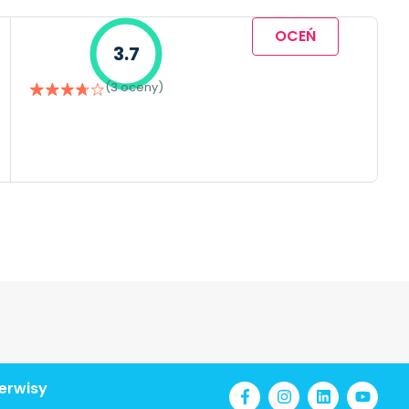
OCEŃ
3.7
(3 oceny)
erwisy