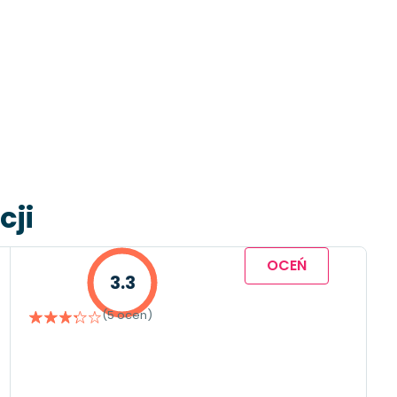
cji
OCEŃ
3.3
(5 ocen)