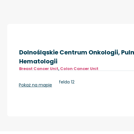
Dolnośląskie Centrum Onkologii, Pulm
Hematologii
Breast Cancer Unit
,
Colon Cancer Unit
Wrocław, pl. Hirszfelda 12
Pokaż na mapie