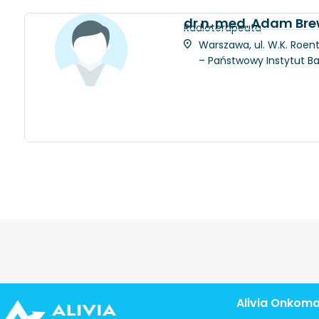
dr n. med. Adam Bre
Radioterapeuta
Warszawa, ul. W.K. Roent
– Państwowy Instytut 
Alivia Onkom