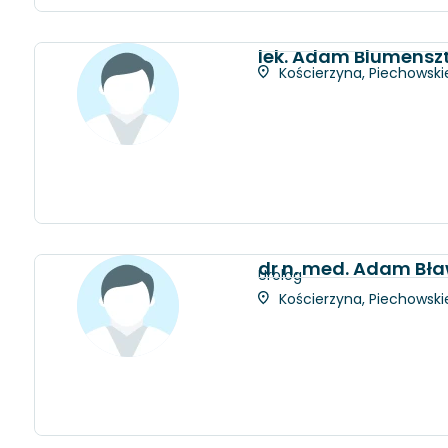
lek. Adam Blumensz
Kościerzyna, Piechowskie
dr n. med. Adam Bł
Urolog
Kościerzyna, Piechowskie