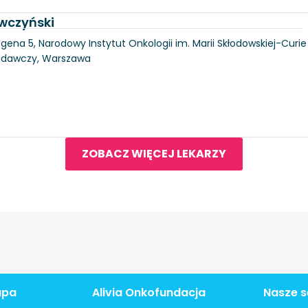
wczyński
gena 5, Narodowy Instytut Onkologii im. Marii Skłodowskiej-Curie
Badawczy, Warszawa
ZOBACZ WIĘCEJ LEKARZY
apa
Alivia Onkofundacja
Nasze s