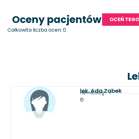
Oceny pacjentów
OCEŃ TEGO
Całkowita liczba ocen: 0
Le
lek. Ada Ząbek
Hematolog