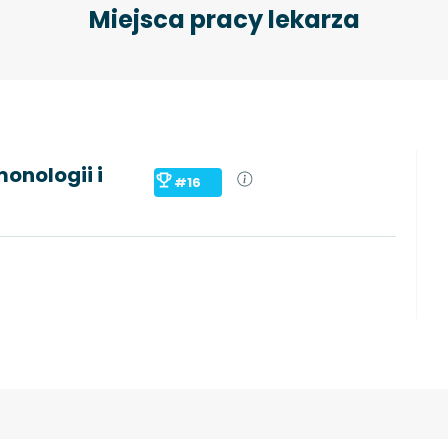
Miejsca pracy lekarza
onologii i
#16