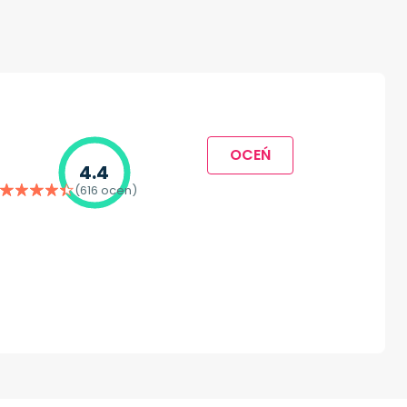
OCEŃ
4.4
(616 ocen)