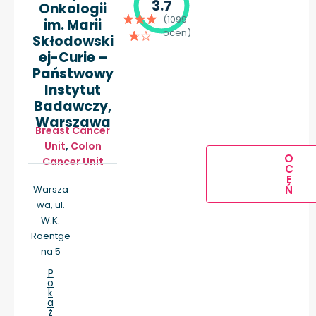
3.7
Onkologii
(1099
im. Marii
ocen)
Skłodowski
ej-Curie –
Państwowy
Instytut
Badawczy,
Warszawa
Breast Cancer
Unit
,
Colon
O
Cancer Unit
C
E
Warsza
Ń
wa, ul.
W.K.
Roentge
na 5
P
o
k
a
ż