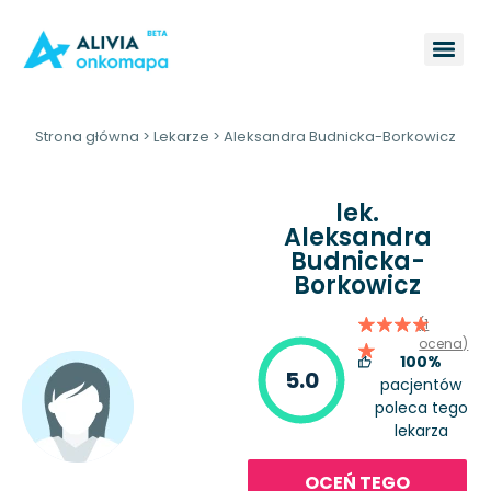
Strona główna
>
Lekarze
>
Aleksandra Budnicka-Borkowicz
lek.
Aleksandra
Budnicka-
Borkowicz
(1
ocena)
100%
5.0
pacjentów
poleca tego
lekarza
OCEŃ TEGO