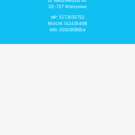
ul. Niedźwiedzia 4c
02-737 Warszawa
NIP: 5272630752
REGON: 142435498
KRS: 0000358654
Alivia Onkomapa
O projekcie
Lista placówek
Lista lekarzy
Programy lekowe
Klauzula informacyjna
Polityka prywatności
Regulamin
Kontakt
Alivia Onkofundacja