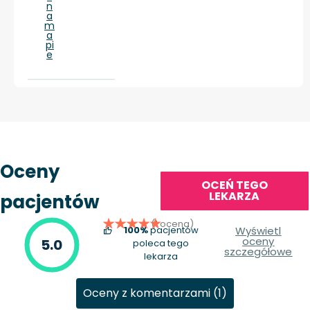
n
a
m
a
pi
e
Oceny
OCEŃ TEGO
LEKARZA
pacjentów
(1 ocena)
100%
pacjentów
Wyświetl
oceny
5.0
poleca tego
szczegółowe
lekarza
Oceny z komentarzami (1)