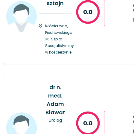
sztajn
0.0
Kościerzyna,
Piechowskiego
36, Szpital
Specjalistyczny
w Kościerzynie
dr n.
med.
Adam
Bławat
Urolog
0.0