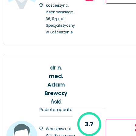
Kościerzyna,
Piechowskiego
36, Szpital
Specjalistyczny
w Kościerzynie
dr n.
med.
Adam
Brewczy
ński
Radioterapeuta
3.7
Warszawa, ul.
W.K. Roentgena