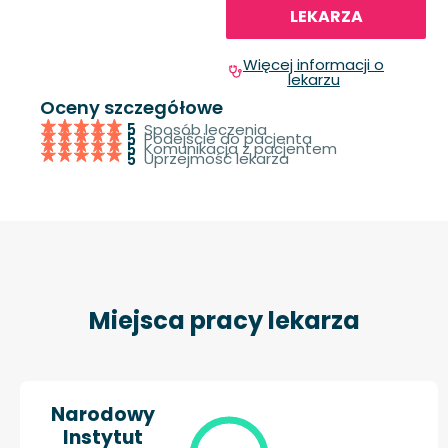
LEKARZA
Więcej informacji o
lekarzu
Oceny szczegółowe
Sposób leczenia
5
Podejście do pacjenta
5
Komunikacja z pacjentem
5
Uprzejmość lekarza
5
Miejsca pracy lekarza
Narodowy
Instytut