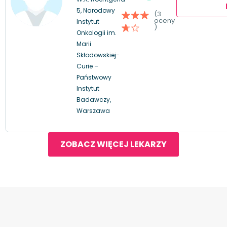
5, Narodowy
(3
oceny
Instytut
)
Onkologii im.
Marii
Skłodowskiej-
Curie –
Państwowy
Instytut
Badawczy,
Warszawa
ZOBACZ WIĘCEJ LEKARZY