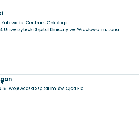
ki
, Katowickie Centrum Onkologii
3, Uniwersytecki Szpital Kliniczny we Wrocławiu im. Jana
Organ
ny
18, Wojewódzki Szpital im. św. Ojca Pio