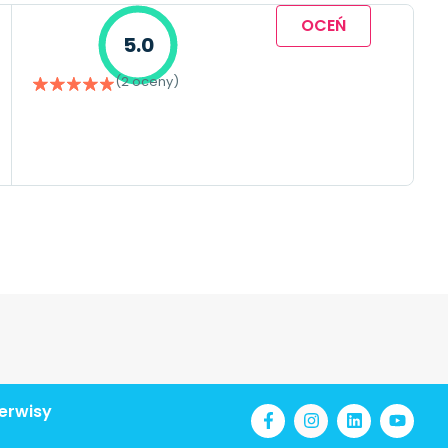
OCEŃ
5.0
(2 oceny)
erwisy