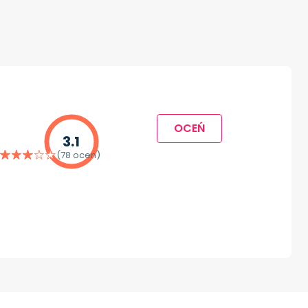
OCEŃ
3.1
(78 ocen)