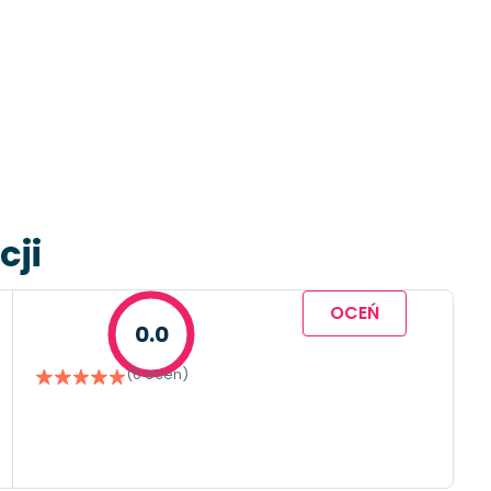
cji
OCEŃ
0.0
(0 ocen)