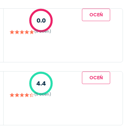
OCEŃ
0.0
(0 ocen)
OCEŃ
4.4
(5 ocen)