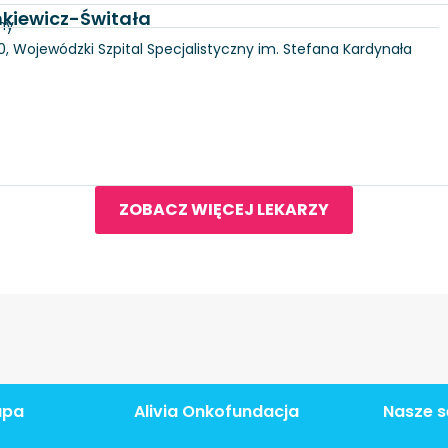
nkiewicz-Świtała
ny
100, Wojewódzki Szpital Specjalistyczny im. Stefana Kardynała
ZOBACZ WIĘCEJ LEKARZY
apa
Alivia Onkofundacja
Nasze s