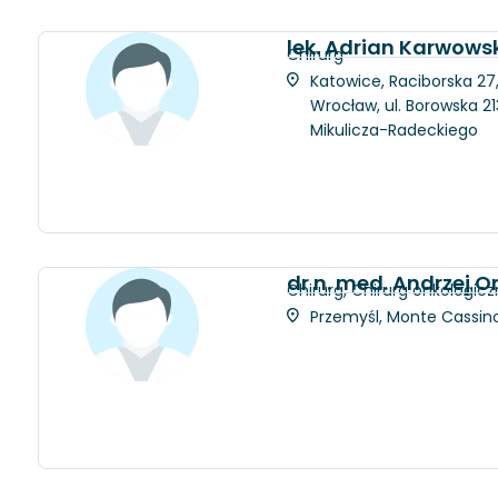
lek. Adrian Karwows
Chirurg
Katowice, Raciborska 27
Wrocław, ul. Borowska 21
Mikulicza-Radeckiego
dr n. med. Andrzej 
Chirurg, Chirurg onkologicz
Przemyśl, Monte Cassino 