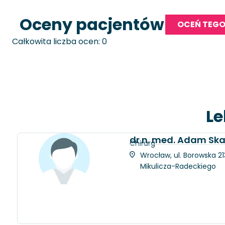
Oceny pacjentów
OCEŃ TEGO
Całkowita liczba ocen: 0
Le
dr n. med. Adam Ska
Chirurg
Wrocław, ul. Borowska 21
Mikulicza-Radeckiego