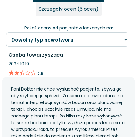
Szczegóły ocen (5 ocen)
Pokaż oceny od pacjentów leczonych na:
Osoba towarzysząca
2024.10.19
★★★★★
★★★★★
2.5
Pani Doktor nie chce wysłuchać pacjenta, zbywa go,
aby szybciej go spławić. Zmienia co chwila zdanie na
temat interpretacji wyników badań oraz planowanej
terapii, chociaż uczciwie rzecz ujmując, nie ma
żadnego planu terapii. Po kilka razy każe wykonywać
te same badania, co tylko wydłuża proces leczenia, a
w przypadku raka, to przecież wyrok śmierci! Przez
takie podejście do pacjenta straciliśmy niemal rok