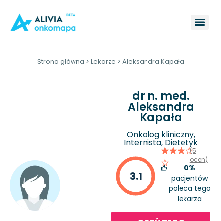
Strona główna
>
Lekarze
>
Aleksandra Kapała
dr n. med.
Aleksandra
Kapała
Onkolog kliniczny,
Internista, Dietetyk
(5
ocen)
0%
3.1
pacjentów
poleca tego
lekarza