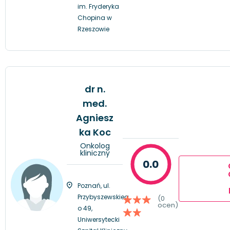
im. Fryderyka
Chopina w
Rzeszowie
dr n.
med.
Agniesz
ka Koc
Onkolog
kliniczny
0.0
Poznań, ul.
Przybyszewskieg
(0
ocen)
o 49,
Uniwersytecki