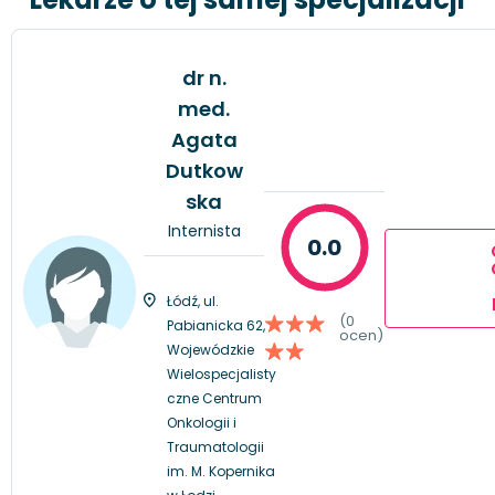
dr n.
med.
Agata
Dutkow
ska
Internista
0.0
Łódź, ul.
(0
Pabianicka 62,
ocen)
Wojewódzkie
Wielospecjalisty
czne Centrum
Onkologii i
Traumatologii
im. M. Kopernika