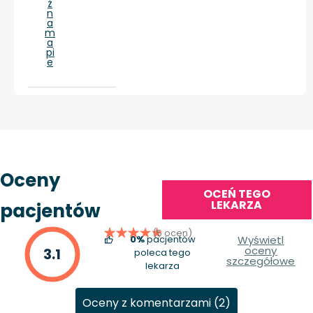
ż
n
a
m
a
pi
e
Oceny
OCEŃ TEGO
LEKARZA
pacjentów
(5 ocen)
0%
pacjentów
Wyświetl
oceny
3.1
poleca tego
szczegółowe
lekarza
Oceny z komentarzami (2)