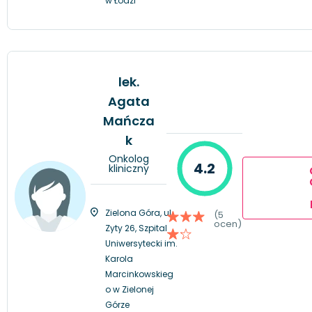
w Łodzi
lek.
Agata
Mańcza
k
Onkolog
4.2
kliniczny
Zielona Góra, ul.
(5
ocen)
Zyty 26, Szpital
Uniwersytecki im.
Karola
Marcinkowskieg
o w Zielonej
Górze