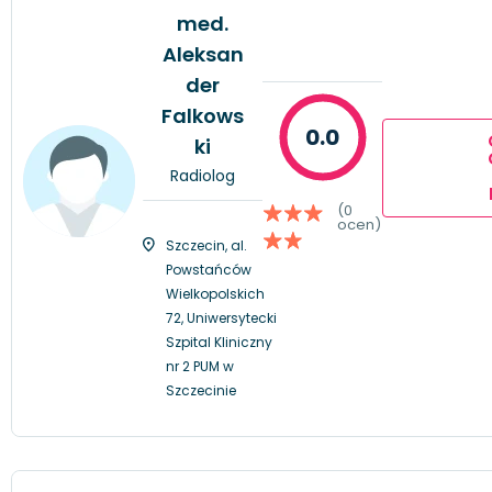
med.
Aleksan
der
Falkows
0.0
ki
Radiolog
(0
ocen)
Szczecin, al.
Powstańców
Wielkopolskich
72, Uniwersytecki
Szpital Kliniczny
nr 2 PUM w
Szczecinie