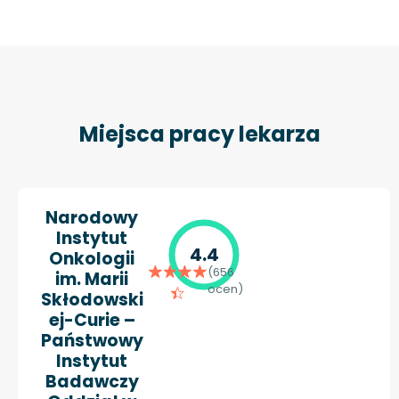
Miejsca pracy lekarza
Narodowy
Instytut
4.4
Onkologii
(656
im. Marii
ocen)
Skłodowski
ej-Curie –
Państwowy
Instytut
Badawczy