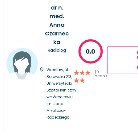
dr n.
med.
Anna
Czarnec
ka
Radiolog
0.0
Wrocław, ul.
(0
ocen)
Borowska 213,
Uniwersytecki
Szpital Kliniczny
we Wrocławiu
im. Jana
Mikulicza-
Radeckiego