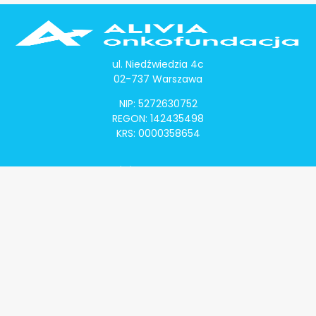
ul. Niedźwiedzia 4c
02-737 Warszawa
NIP: 5272630752
REGON: 142435498
KRS: 0000358654
Alivia Onkomapa
O projekcie
Lista placówek
Lista lekarzy
Programy lekowe
Klauzula informacyjna
Polityka prywatności
Regulamin