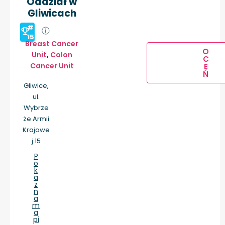
Oddział w
Gliwicach
#
15
Breast Cancer
O
Unit
,
Colon
C
Cancer Unit
E
Ń
Gliwice,
ul.
Wybrze
że Armii
Krajowe
j 15
P
o
k
a
ż
n
a
m
a
pi