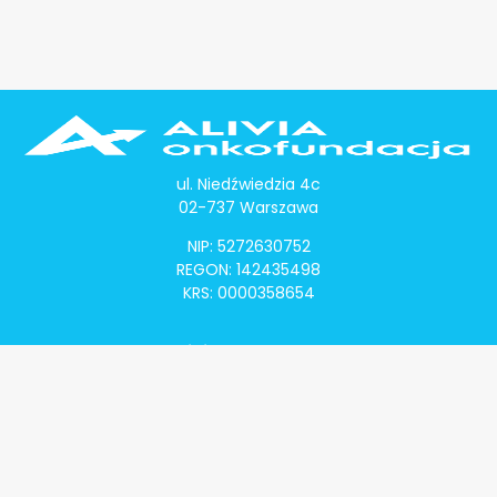
ul. Niedźwiedzia 4c
02-737 Warszawa
NIP: 5272630752
REGON: 142435498
KRS: 0000358654
Alivia Onkomapa
O projekcie
Lista placówek
Lista lekarzy
Programy lekowe