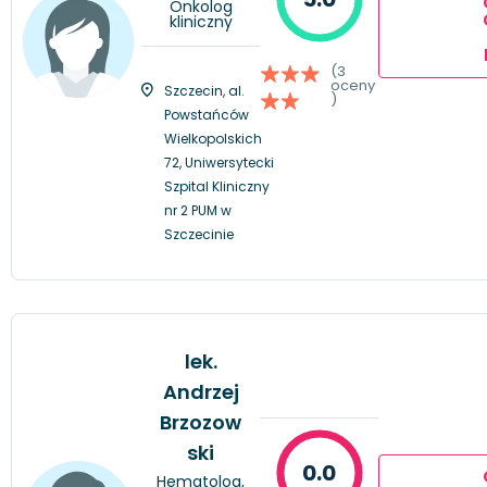
Onkolog
kliniczny
(3
oceny
Szczecin, al.
)
Powstańców
Wielkopolskich
72, Uniwersytecki
Szpital Kliniczny
nr 2 PUM w
Szczecinie
lek.
Andrzej
Brzozow
ski
0.0
Hematolog,