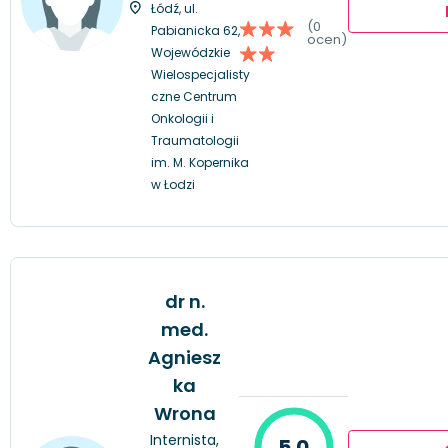
Łódź, ul.
(0
Pabianicka 62,
ocen)
Wojewódzkie
Wielospecjalisty
czne Centrum
Onkologii i
Traumatologii
im. M. Kopernika
w Łodzi
dr n.
med.
Agniesz
ka
Wrona
Internista,
5.0