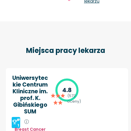
lekarzu
Miejsca pracy lekarza
Uniwersytec
kie Centrum
4.8
Kliniczne im.
(572
prof. K.
oceny)
Gibińskiego
SUM
#
1
Breast Cancer