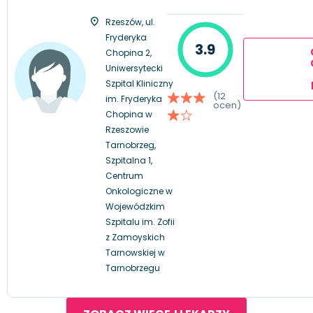
Rzeszów, ul.
Fryderyka
3.9
Chopina 2,
Uniwersytecki
Szpital Kliniczny
(12
im. Fryderyka
ocen)
Chopina w
Rzeszowie
Tarnobrzeg,
Szpitalna 1,
Centrum
Onkologiczne w
Wojewódzkim
Szpitalu im. Zofii
z Zamoyskich
Tarnowskiej w
Tarnobrzegu