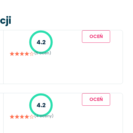
cji
OCEŃ
4.2
(5 ocen)
OCEŃ
4.2
(4 oceny)