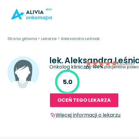
Strona główna
>
Lekarze
>
Aleksandra Leśniak
lek.
Aleksandra Leśni
(4 oceny)
Onkolog kliniczny
100%
pacjentów polec
5.0
OCEŃ TEGO LEKARZA
Więcej informacji o lekarzu