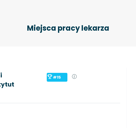
Miejsca pracy lekarza
i
#15
tytut