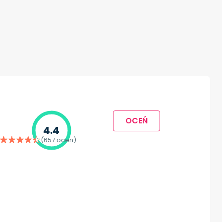
OCEŃ
4.4
(657 ocen)