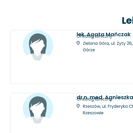
Le
lek. Agata Mańczak
Onkolog kliniczny
Zielona Góra, ul. Zyty 2
Górze
dr n. med. Agniesz
Onkolog kliniczny
Rzeszów, ul. Fryderyka C
Rzeszowie