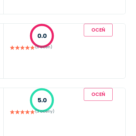
OCEŃ
0.0
(0 ocen)
OCEŃ
5.0
(3 oceny)