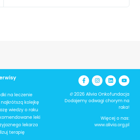
erwisy
©
2026 Alivia Onkofundacja
odki na leczenie
Dodajemy odwagi chorym na
najkrótszą kolejkę
raka!
azę wiedzy o raku
ekomendowane leki
Więcej o nas:
zyjaznego lekarza
www.alivia.org.pl
izuj terapię