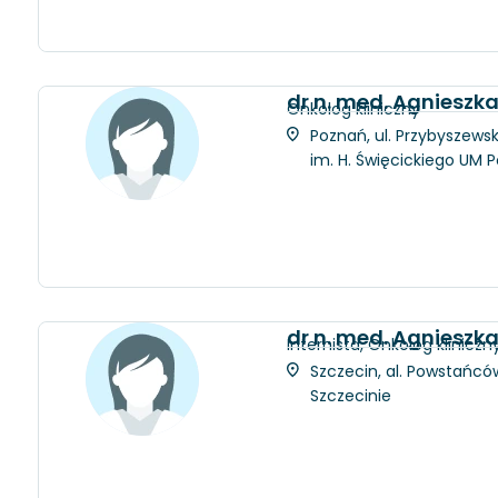
dr n. med. Agnieszk
Onkolog kliniczny
Poznań, ul. Przybyszewsk
im. H. Święcickiego UM 
dr n. med. Agnieszk
Internista, Onkolog kliniczn
Szczecin, al. Powstańców
Szczecinie