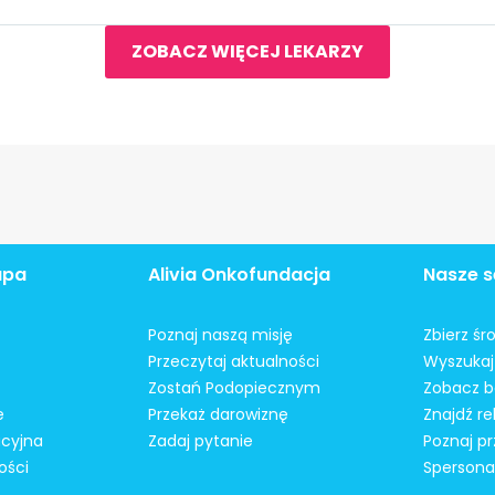
ZOBACZ WIĘCEJ LEKARZY
apa
Alivia Onkofundacja
Nasze s
Poznaj naszą misję
Zbierz śr
Przeczytaj aktualności
Wyszukaj 
Zostań Podopiecznym
Zobacz b
e
Przekaż darowiznę
Znajdź r
acyjna
Zadaj pytanie
Poznaj pr
ości
Spersonal