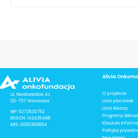
Alivia Onkom
O projekcie
ul. Niedźwiedzia 4c
02-737 Warszawa
Lista placówek
Lista lekarzy
NIP: 5272630752
Programy lekow
REGON: 142435498
Klauzula inform
KRS: 0000358654
Polityka prywatn
Regulamin