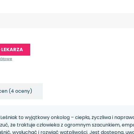
 LEKARZA
gółowe
cen (4 oceny)
 Leśniak to wyjątkowy onkolog – ciepła, życzliwa i napr
zuć, że traktuje człowieka z ogromnym szacunkiem, empat
nić, wysłuchać i rozwiać wątpliwości. Jest dostępna, uważn