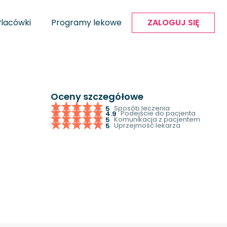
Placówki
Programy lekowe
ZALOGUJ SIĘ
Oceny szczegółowe
Sposób leczenia
5
Podejście do pacjenta
4.9
Komunikacja z pacjentem
5
Uprzejmość lekarza
5