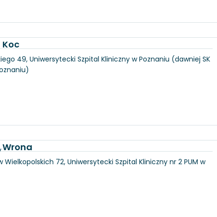
a Koc
iego 49, Uniwersytecki Szpital Kliniczny w Poznaniu (dawniej SK
Poznaniu)
a Wrona
y
 Wielkopolskich 72, Uniwersytecki Szpital Kliniczny nr 2 PUM w