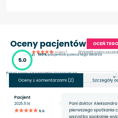
Oceny pacjentów
OCEŃ TEGO
Wyświetl oceny szcze
(4 oceny)
100%
pacjentów poleca tego lekarza
5.0
Pokaż oceny od pacjentów leczonych na:
Oceny z komentarzami (2)
Szczegóły o
Pacjent
Pani doktor Aleksandra
2025.11.14
★★★★★
★★★★★
pierwszego spotkania c
5.0
wszystko spokojnie wyjaś