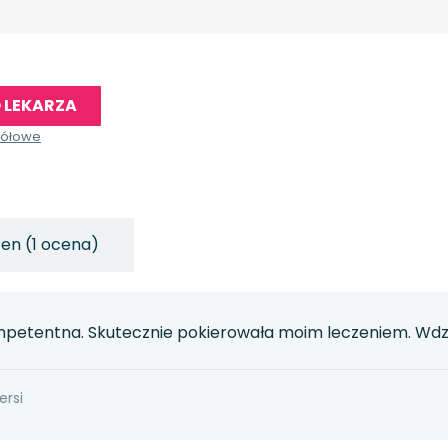
 LEKARZA
gółowe
en (1 ocena)
mpetentna. Skutecznie pokierowała moim leczeniem. Wdz
ersi