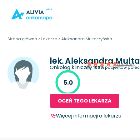
Strona główna
>
Lekarze
>
Aleksandra Multarzyńska
lek.
Aleksandra Mult
(1 ocena)
Onkolog kliniczny
100%
pacjentów polec
5.0
OCEŃ TEGO LEKARZA
Więcej informacji o lekarzu