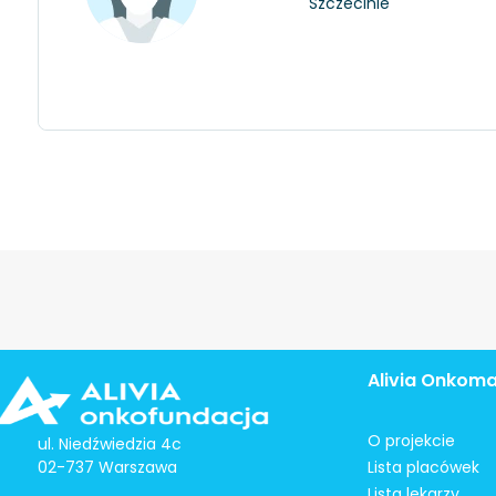
Szczecinie
Alivia Onkom
O projekcie
ul. Niedźwiedzia 4c
02-737 Warszawa
Lista placówek
Lista lekarzy