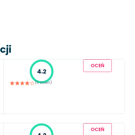
cji
OCEŃ
4.2
(5 ocen)
OCEŃ