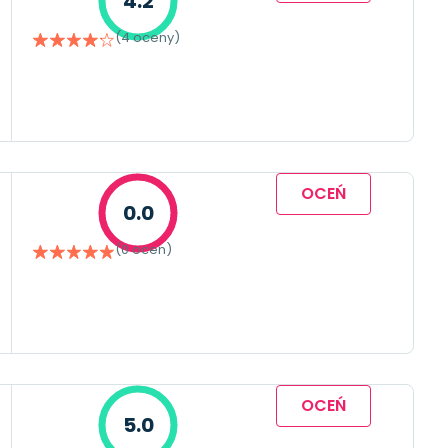
4.2
(4 oceny)
OCEŃ
0.0
(0 ocen)
OCEŃ
5.0