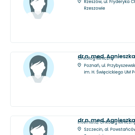
Rzeszów, ul. Fryderyka C
Rzeszowie
dr n. med. Agnieszk
Onkolog kliniczny
Poznań, ul. Przybyszewsk
im. H. Święcickiego UM 
dr n. med. Agnieszk
Internista, Onkolog kliniczn
Szczecin, al. Powstańców