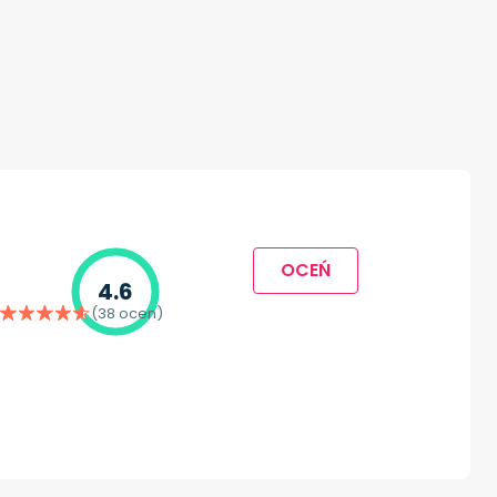
OCEŃ
4.6
(38 ocen)