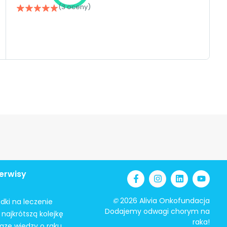
(3 oceny)
erwisy
©
2026 Alivia Onkofundacja
odki na leczenie
Dodajemy odwagi chorym na
najkrótszą kolejkę
raka!
azę wiedzy o raku