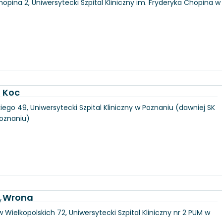
hopina 2, Uniwersytecki Szpital Kliniczny im. Fryderyka Chopina w
a Koc
iego 49, Uniwersytecki Szpital Kliniczny w Poznaniu (dawniej SK
Poznaniu)
a Wrona
y
 Wielkopolskich 72, Uniwersytecki Szpital Kliniczny nr 2 PUM w