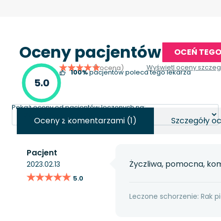
Oceny pacjentów
OCEŃ TEGO
Wyświetl oceny szcze
(1 ocena)
100%
pacjentów poleca tego lekarza
5.0
Pokaż oceny od pacjentów leczonych na:
Oceny z komentarzami (1)
Szczegóły oc
Pacjent
Życzliwa, pomocna, ko
2023.02.13
★★★★★
★★★★★
5.0
Leczone schorzenie: Rak pi