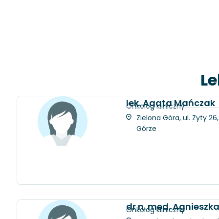
Le
lek. Agata Mańczak
Onkolog kliniczny
Zielona Góra, ul. Zyty 2
Górze
dr n. med. Agniesz
Onkolog kliniczny