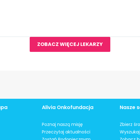
ZOBACZ WIĘCEJ LEKARZY
apa
Alivia Onkofundacja
Nasze s
Poznaj naszą misję
Zbierz śr
Przeczytaj aktualności
Wyszukaj 
Zostań Podopiecznym
Zobacz b