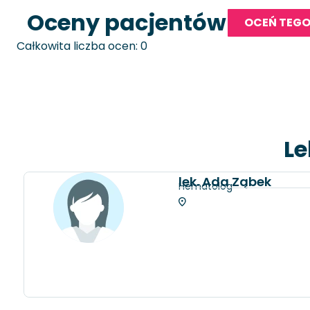
Oceny pacjentów
OCEŃ TEGO
Całkowita liczba ocen: 0
Le
lek. Ada Ząbek
Hematolog