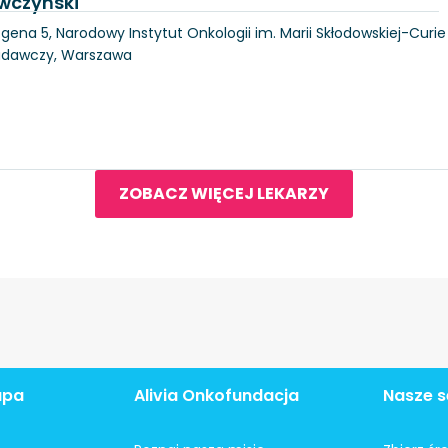
wczyński
gena 5, Narodowy Instytut Onkologii im. Marii Skłodowskiej-Curie
Badawczy, Warszawa
ZOBACZ WIĘCEJ LEKARZY
apa
Alivia Onkofundacja
Nasze s