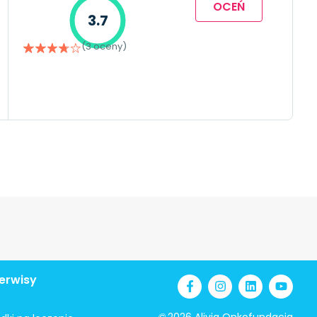
OCEŃ
3.7
(3 oceny)
erwisy
©
2026 Alivia Onkofundacja