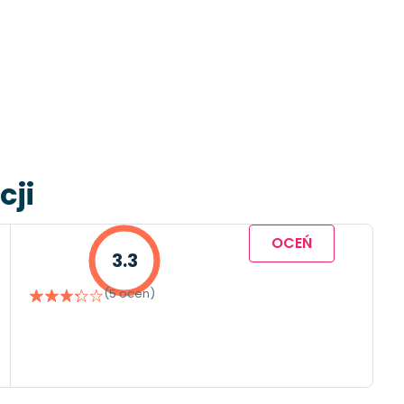
cji
OCEŃ
3.3
(5 ocen)