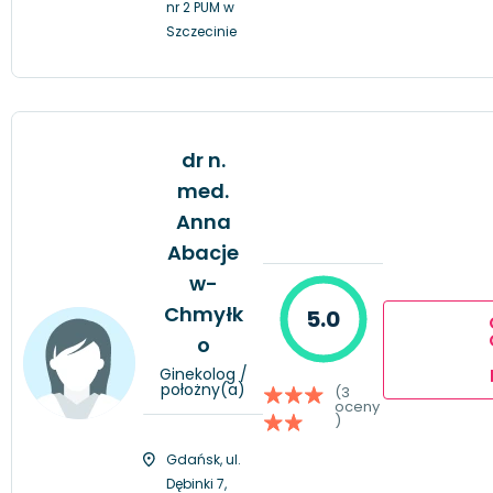
nr 2 PUM w
Szczecinie
dr n.
med.
Anna
Abacje
w-
Chmyłk
5.0
o
Ginekolog /
położny(a)
(3
oceny
)
Gdańsk, ul.
Dębinki 7,