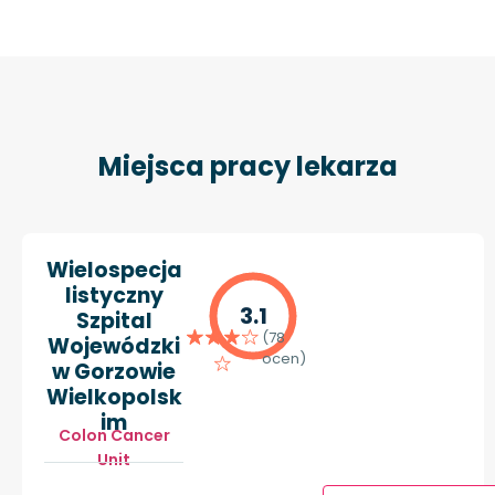
Miejsca pracy lekarza
Wielospecja
listyczny
3.1
Szpital
(78
Wojewódzki
ocen)
w Gorzowie
Wielkopolsk
im
Colon Cancer
Unit