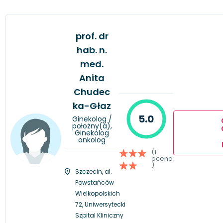
prof. dr
hab. n.
med.
Anita
Chudec
ka-Głaz
5.0
Ginekolog /
położny(a),
Ginekolog
onkolog
(1
ocena
)
Szczecin, al.
Powstańców
Wielkopolskich
72, Uniwersytecki
Szpital Kliniczny