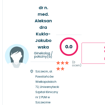
dr n.
med.
Aleksan
dra
Kukla-
Jakubo
0.0
wska
Ginekolog /
położny(a)
(0
ocen)
Szczecin, al.
Powstańców
Wielkopolskich
72, Uniwersytecki
Szpital Kliniczny
nr 2 PUM w
Szczecinie