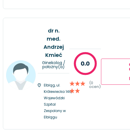
dr n.
med.
Andrzej
Kmieć
0.0
Ginekolog /
położny(a)
(0
Elbląg, ul.
ocen)
Królewiecka 146,
Wojewódzki
Szpital
Zespolony w
Elblągu