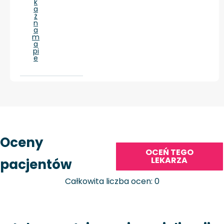
k
a
ż
n
a
m
a
pi
e
Oceny
OCEŃ TEGO
LEKARZA
pacjentów
Całkowita liczba ocen: 0