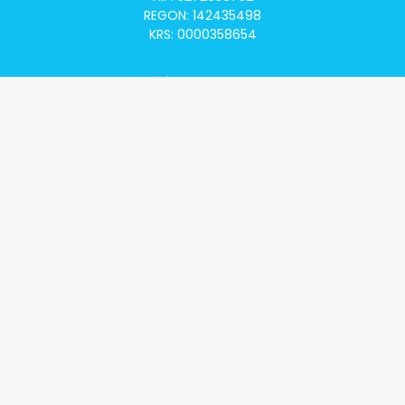
REGON: 142435498
KRS: 0000358654
Alivia Onkomapa
O projekcie
Lista placówek
Lista lekarzy
Programy lekowe
Klauzula informacyjna
Polityka prywatności
Regulamin
Kontakt
Alivia Onkofundacja
Poznaj naszą misję
Przeczytaj aktualności