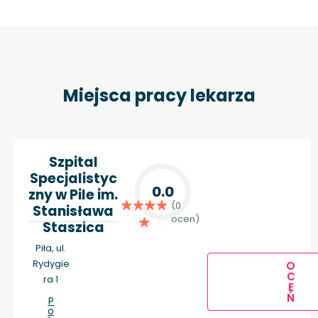
Miejsca pracy lekarza
Szpital
Specjalistyc
0.0
zny w Pile im.
(0
Stanisława
ocen)
Staszica
Piła, ul.
Rydygie
O
C
ra 1
E
Ń
P
o