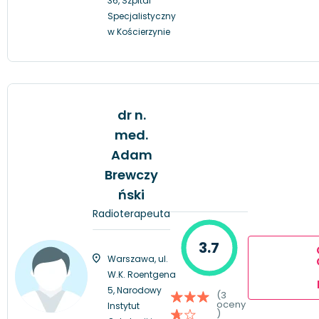
36, Szpital
Specjalistyczny
w Kościerzynie
dr n.
med.
Adam
Brewczy
ński
Radioterapeuta
3.7
Warszawa, ul.
W.K. Roentgena
5, Narodowy
(3
oceny
Instytut
)