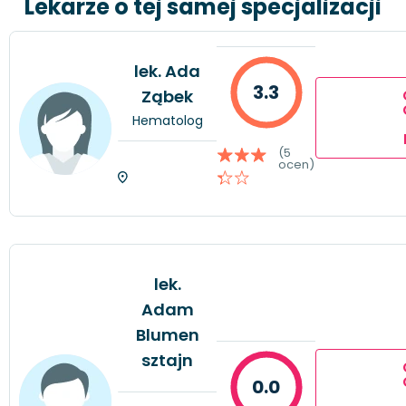
Lekarze o tej samej specjalizacji
lek. Ada
3.3
Ząbek
Hematolog
(5
ocen)
lek.
Adam
Blumen
sztajn
0.0