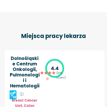
Miejsca pracy lekarza
Dolnośląski
e Centrum
4.4
Onkologii,
(616
Pulmonologi
ocen)
i i
Hematologii
#
16
Breast Cancer
Unit
,
Colon