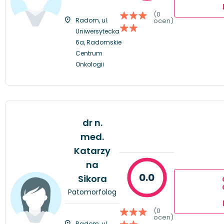
(0
Radom, ul.
ocen)
Uniwersytecka
6a, Radomskie
Centrum
Onkologii
dr n.
med.
Katarzy
na
0.0
Sikora
Patomorfolog
(0
ocen)
Radom, ul.