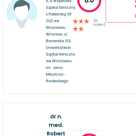
0.0
5, 4 Wojskowy
Szpital Kliniczny
z Polikliniką SP
(0
ZOZ we
ocen)
Wrocławiu
Wrocław, ul.
Borowska 213,
Uniwersytecki
Szpital Kliniczny
we Wrocławiu
im. Jana
Mikulicza-
Radeckiego
dr n.
med.
Robert