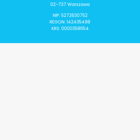
02-737 Warszawa
NIP: 5272630752
REGON: 142435498
KRS: 0000358654
Alivia Onkomapa
O projekcie
Lista placówek
Lista lekarzy
Programy lekowe
Klauzula informacyjna
Polityka prywatności
Regulamin
Kontakt
Alivia Onkofundacja