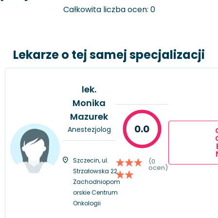
Całkowita liczba ocen: 0
Lekarze o tej samej specjalizacji
lek.
Monika
Mazurek
0.0
Anestezjolog
Szczecin, ul.
(0
ocen)
Strzałowska 22,
Zachodniopom
orskie Centrum
Onkologii