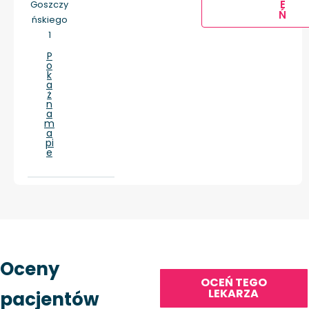
E
Goszczy
Ń
ńskiego
1
P
o
k
a
ż
n
a
m
a
pi
e
Oceny
OCEŃ TEGO
LEKARZA
pacjentów