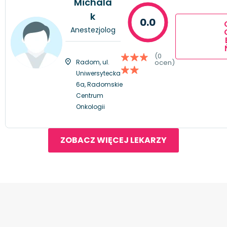
Michala
k
0.0
Anestezjolog
(0
Radom, ul.
ocen)
Uniwersytecka
6a, Radomskie
Centrum
Onkologii
ZOBACZ WIĘCEJ LEKARZY