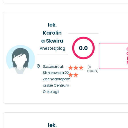
lek.
Karolin
a Skwira
0.0
Anestezjolog
Szczecin, ul.
(0
ocen)
Strzałowska 22,
Zachodniopom
orskie Centrum
Onkologii
lek.