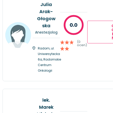
Julia
Arak-
Głogow
0.0
ska
Anestezjolog
(0
ocen)
Radom, ul.
Uniwersytecka
6a, Radomskie
Centrum
Onkologii
lek.
Marek