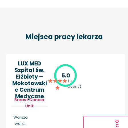
Miejsca pracy lekarza
LUX MED
Szpital św.
5.0
Elżbiety –
(3
Mokotowski
oceny)
e Centrum
Medyczne
Breast Cancer
Unit
Warsza
O
wa, ul.
C