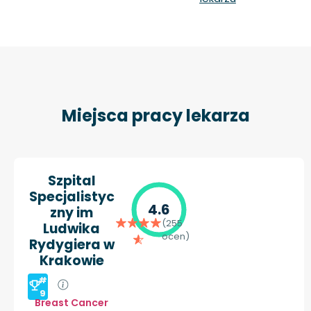
Miejsca pracy lekarza
Szpital
Specjalistyc
4.6
zny im
(255
Ludwika
ocen)
Rydygiera w
Krakowie
#
9
Breast Cancer