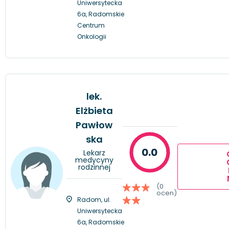
Uniwersytecka
6a, Radomskie
Centrum
Onkologii
lek.
Elżbieta
Pawłow
ska
0.0
Lekarz
medycyny
rodzinnej
(0
ocen)
Radom, ul.
Uniwersytecka
6a, Radomskie