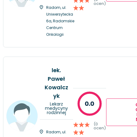
ocen)
Radom, ul.
Uniwersytecka
6a, Radomskie
Centrum
Onkologii
lek.
Paweł
Kowalcz
yk
0.0
Lekarz
medycyny
rodzinnej
(0
ocen)
Radom, ul.