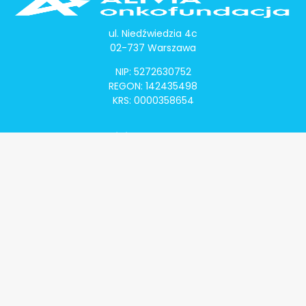
ul. Niedźwiedzia 4c
02-737 Warszawa
NIP: 5272630752
REGON: 142435498
KRS: 0000358654
Alivia Onkomapa
O projekcie
Lista placówek
Lista lekarzy
Programy lekowe
Klauzula informacyjna
Polityka prywatności
Regulamin
Kontakt