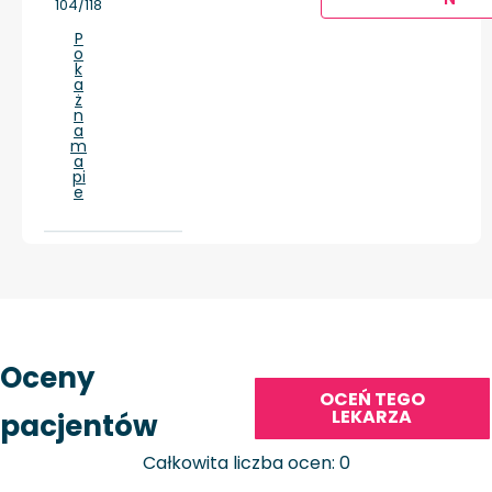
104/118
P
o
k
a
ż
n
a
m
a
pi
e
Oceny
OCEŃ TEGO
LEKARZA
pacjentów
Całkowita liczba ocen: 0