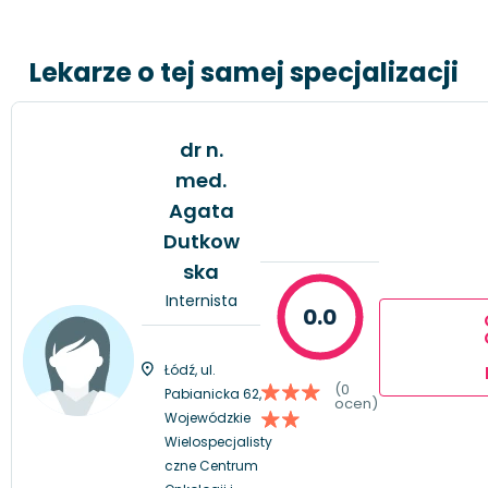
Lekarze o tej samej specjalizacji
dr n.
med.
Agata
Dutkow
ska
Internista
0.0
Łódź, ul.
(0
Pabianicka 62,
ocen)
Wojewódzkie
Wielospecjalisty
czne Centrum