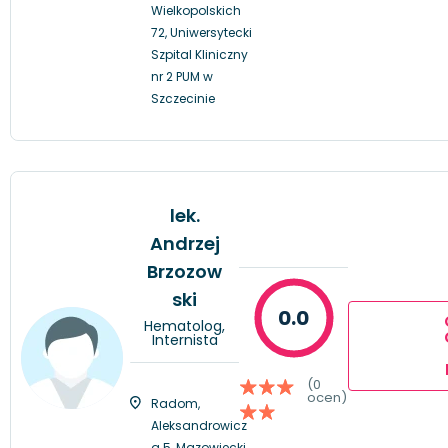
Wielkopolskich
72, Uniwersytecki
Szpital Kliniczny
nr 2 PUM w
Szczecinie
lek.
Andrzej
Brzozow
ski
0.0
Hematolog,
Internista
(0
ocen)
Radom,
Aleksandrowicz
a 5, Mazowiecki