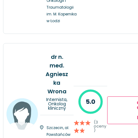
Onkologii i
Traumatologii
im. M. Kopernika
w Łodzi
dr n.
med.
Agniesz
ka
Wrona
Internista,
5.0
Onkolog
kliniczny
(3
oceny
Szczecin, al.
)
Powstańców