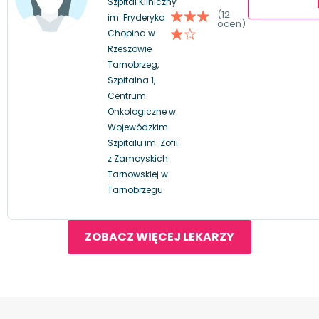
Szpital Kliniczny
(12
im. Fryderyka
ocen)
Chopina w
Rzeszowie
Tarnobrzeg,
Szpitalna 1,
Centrum
Onkologiczne w
Wojewódzkim
Szpitalu im. Zofii
z Zamoyskich
Tarnowskiej w
Tarnobrzegu
ZOBACZ WIĘCEJ LEKARZY