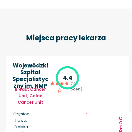
Miejsca pracy lekarza
Wojewódzki
Szpital
4.4
Specjalistyc
(16
zny im. NMP
Breast Cancer
ocen)
Unit
,
Colon
Cancer Unit
Częstoc
O
howa,
C
E
Bialska
Ń