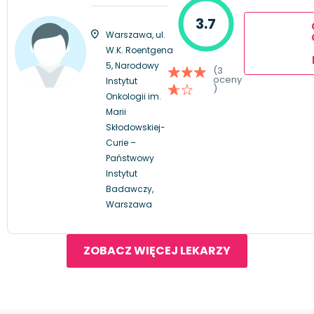
3.7
Warszawa, ul.
W.K. Roentgena
5, Narodowy
(3
oceny
Instytut
)
Onkologii im.
Marii
Skłodowskiej-
Curie –
Państwowy
Instytut
Badawczy,
Warszawa
ZOBACZ WIĘCEJ LEKARZY