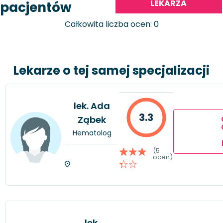
LEKARZA
pacjentów
Całkowita liczba ocen: 0
Lekarze o tej samej specjalizacji
lek. Ada
3.3
Ząbek
Hematolog
(5
ocen)
lek.