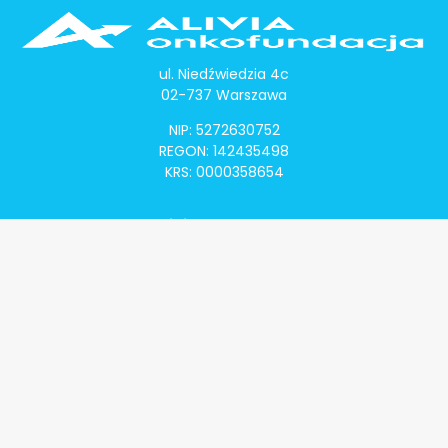
ul. Niedźwiedzia 4c
02-737 Warszawa
NIP: 5272630752
REGON: 142435498
KRS: 0000358654
Alivia Onkomapa
O projekcie
Lista placówek
Lista lekarzy
Programy lekowe
Klauzula informacyjna
Polityka prywatności
Regulamin
Kontakt