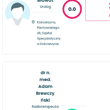
Bławat
Urolog
0.0
Kościerzyna,
Piechowskiego
36, Szpital
Specjalistyczny
w Kościerzynie
dr n.
med.
Adam
Brewczy
ński
Radioterapeuta