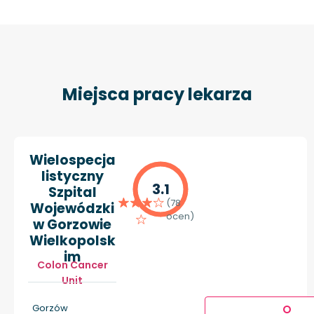
Miejsca pracy lekarza
Wielospecja
listyczny
3.1
Szpital
(78
Wojewódzki
ocen)
w Gorzowie
Wielkopolsk
im
Colon Cancer
Unit
Gorzów
O