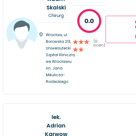
Skalski
Chirurg
0.0
Wrocław, ul.
(0
Borowska 213,
ocen)
Uniwersytecki
Szpital Kliniczny
we Wrocławiu
im. Jana
Mikulicza-
Radeckiego
lek.
Adrian
Karwow