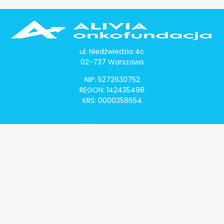
ul. Niedźwiedzia 4c
02-737 Warszawa
NIP: 5272630752
REGON: 142435498
KRS: 0000358654
Alivia Onkomapa
O projekcie
Lista placówek
Lista lekarzy
Programy lekowe
Klauzula informacyjna
Polityka prywatności