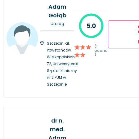
Adam
Gołąb
Urolog
5.0
Szczecin, al.
(1
Powstańców
ocena
)
Wielkopolskich
72, Uniwersytecki
Szpital Kliniczny
nr 2 PUM w
Szczecinie
dr n.
med.
Adam