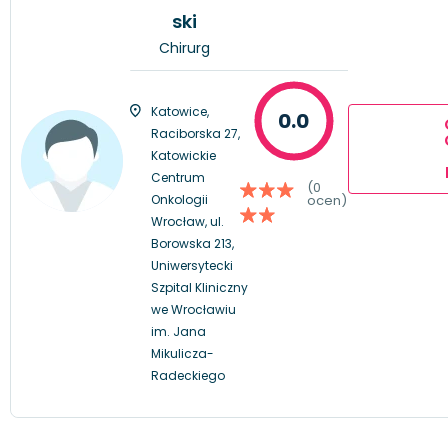
ski
Chirurg
Katowice,
0.0
Raciborska 27,
Katowickie
Centrum
(0
Onkologii
ocen)
Wrocław, ul.
Borowska 213,
Uniwersytecki
Szpital Kliniczny
we Wrocławiu
im. Jana
Mikulicza-
Radeckiego