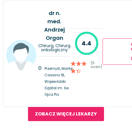
dr n.
med.
Andrzej
Organ
4.4
Chirurg, Chirurg
onkologiczny
(5
ocen)
Przemyśl, Monte
Cassino 18,
Wojewódzki
Szpital im. św.
Ojca Pio
ZOBACZ WIĘCEJ LEKARZY