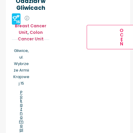
Oddział w
Gliwicach
#
15
Breast Cancer
O
Unit
,
Colon
C
Cancer Unit
E
Ń
Gliwice,
ul.
Wybrze
że Armii
Krajowe
j 15
P
o
k
a
ż
n
a
m
a
pi