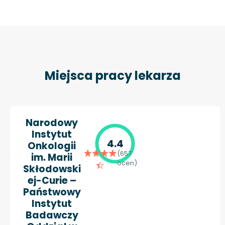
Miejsca pracy lekarza
Narodowy
Instytut
4.4
Onkologii
(657
im. Marii
ocen)
Skłodowski
ej-Curie –
Państwowy
Instytut
Badawczy