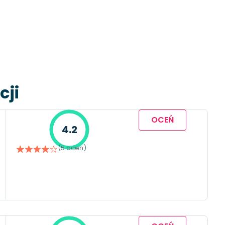
cji
OCEŃ
4.2
(5 ocen)