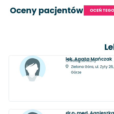
Oceny pacjentów
OCEŃ TEGO
Le
lek. Agata Mańczak
Onkolog kliniczny
Zielona Góra, ul. Zyty 2
Górze
dr n. med. Agniesz