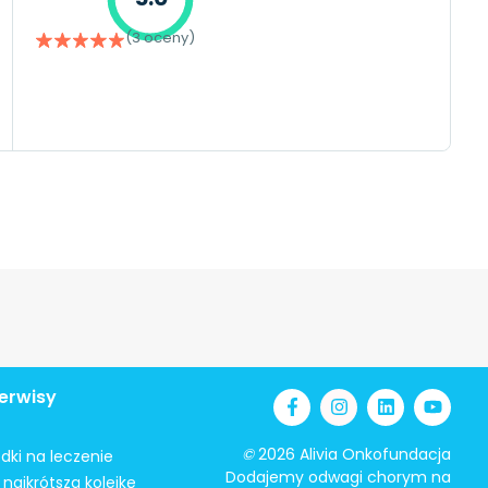
(3 oceny)
erwisy
©
2026 Alivia Onkofundacja
odki na leczenie
Dodajemy odwagi chorym na
najkrótszą kolejkę