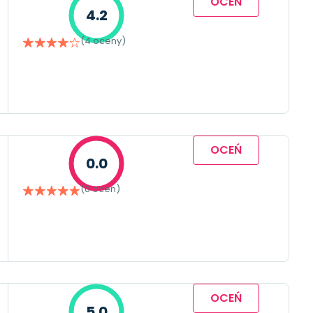
OCEŃ
4.2
(4 oceny)
OCEŃ
0.0
(0 ocen)
OCEŃ
5.0