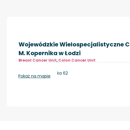
Wojewódzkie Wielospecjalistyczne Ce
M. Kopernika w Łodzi
Breast Cancer Unit
,
Colon Cancer Unit
Łódź, ul. Pabianicka 62
Pokaż na mapie