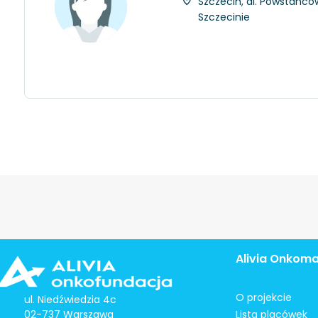
Szczecin, al. Powstańców
Szczecinie
Alivia Onkom
O projekcie
ul. Niedźwiedzia 4c
02-737 Warszawa
Lista placówek