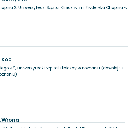
hopina 2, Uniwersytecki Szpital Kliniczny im. Fryderyka Chopina w
a Koc
iego 49, Uniwersytecki Szpital Kliniczny w Poznaniu (dawniej SK
Poznaniu)
a Wrona
y