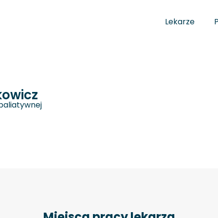
Lekarze
kowicz
paliatywnej
Miejsca pracy lekarza