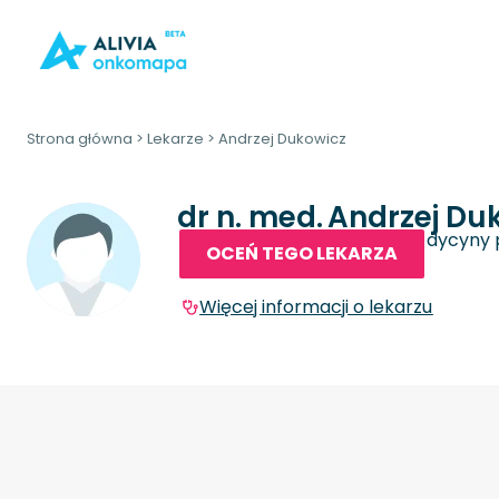
Strona główna
>
Lekarze
>
Andrzej Dukowicz
dr n. med.
Andrzej Du
Onkolog kliniczny, Lekarz medycyny 
OCEŃ TEGO LEKARZA
Więcej informacji o lekarzu