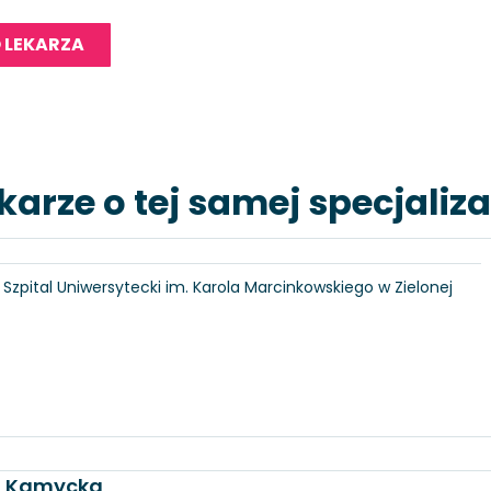
 LEKARZA
karze o tej samej specjaliza
6, Szpital Uniwersytecki im. Karola Marcinkowskiego w Zielonej
ka Kamycka