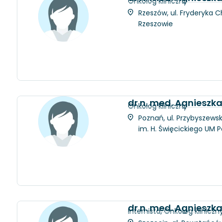
Onkolog kliniczny
Rzeszów, ul. Fryderyka C
Rzeszowie
dr n. med. Agnieszk
Onkolog kliniczny
Poznań, ul. Przybyszewsk
im. H. Święcickiego UM 
dr n. med. Agnieszk
Internista, Onkolog kliniczn