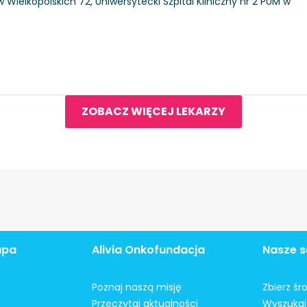
 Wielkopolskich 72, Uniwersytecki Szpital Kliniczny nr 2 PUM w
ZOBACZ WIĘCEJ LEKARZY
apa
Alivia Onkofundacja
Nasze s
Poznaj naszą misję
Zbierz śr
Przeczytaj aktualności
Wyszukaj 