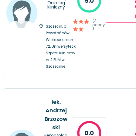
5.0
Onkolog
kliniczny
(3
oceny
Szczecin, al.
)
Powstańców
Wielkopolskich
72, Uniwersytecki
Szpital Kliniczny
nr 2 PUM w
Szczecinie
lek.
Andrzej
Brzozow
ski
0.0
Hematolog,