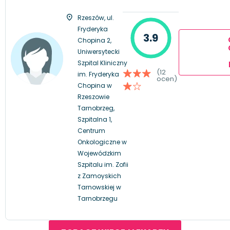
Rzeszów, ul.
Fryderyka
3.9
Chopina 2,
Uniwersytecki
Szpital Kliniczny
(12
im. Fryderyka
ocen)
Chopina w
Rzeszowie
Tarnobrzeg,
Szpitalna 1,
Centrum
Onkologiczne w
Wojewódzkim
Szpitalu im. Zofii
z Zamoyskich
Tarnowskiej w
Tarnobrzegu