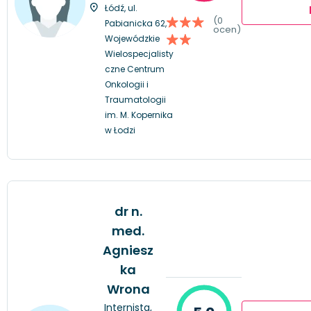
Łódź, ul.
(0
Pabianicka 62,
ocen)
Wojewódzkie
Wielospecjalisty
czne Centrum
Onkologii i
Traumatologii
im. M. Kopernika
w Łodzi
dr n.
med.
Agniesz
ka
Wrona
Internista,