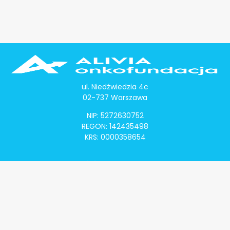
ul. Niedźwiedzia 4c
02-737 Warszawa
NIP: 5272630752
REGON: 142435498
KRS: 0000358654
Alivia Onkomapa
O projekcie
Lista placówek
Lista lekarzy
Programy lekowe