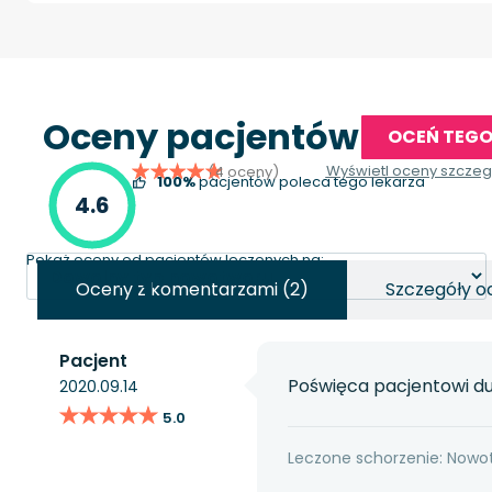
Oceny pacjentów
OCEŃ TEGO
Wyświetl oceny szcze
(4 oceny)
100%
pacjentów poleca tego lekarza
4.6
Pokaż oceny od pacjentów leczonych na:
Oceny z komentarzami (2)
Szczegóły o
Pacjent
Poświęca pacjentowi du
2020.09.14
★★★★★
★★★★★
5.0
Leczone schorzenie: Nowot