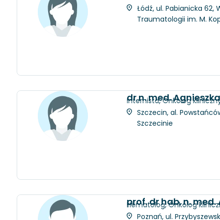
Łódź, ul. Pabianicka 62
Traumatologii im. M. Ko
dr n. med. Agnieszk
Internista, Onkolog kliniczn
Szczecin, al. Powstańców
Szczecinie
prof. dr hab. n. med.
Hematolog, Onkolog klinic
Poznań, ul. Przybyszewsk