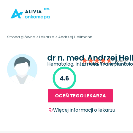
Strona główna
>
Lekarze
>
Andrzej Hellmann
dr n. med.
Andrzej He
(4 oceny)
Hematolog, Internista, Transplantolo
100%
pacjentów polec
4.6
OCEŃ TEGO LEKARZA
Więcej informacji o lekarzu