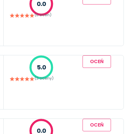
0.0
(0 ocen)
OCEŃ
5.0
(3 oceny)
OCEŃ
0.0