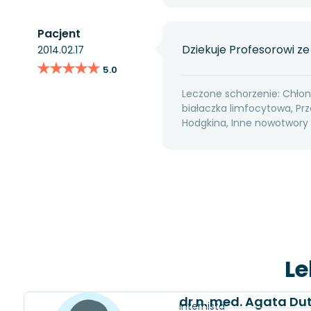
Pacjent
Dziekuje Profesorowi ze
2014.02.17
★★★★★
★★★★★
5.0
Leczone schorzenie: Chłoni
białaczka limfocytowa, Prz
Hodgkina, Inne nowotwory 
Le
dr n. med. Agata D
Internista