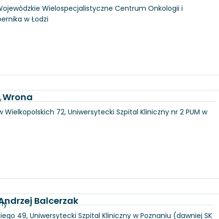
, Wojewódzkie Wielospecjalistyczne Centrum Onkologii i
pernika w Łodzi
a Wrona
y
 Wielkopolskich 72, Uniwersytecki Szpital Kliniczny nr 2 PUM w
 Andrzej Balcerzak
zny
iego 49, Uniwersytecki Szpital Kliniczny w Poznaniu (dawniej SK