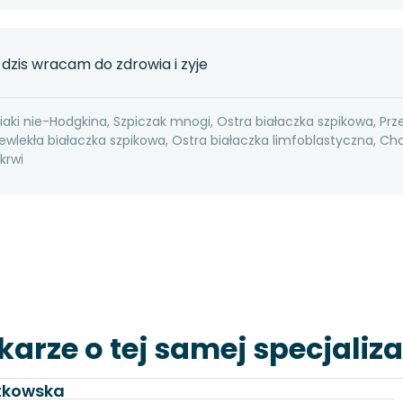
 dzis wracam do zdrowia i zyje
aki nie-Hodgkina, Szpiczak mnogi, Ostra białaczka szpikowa, Prz
ewlekła białaczka szpikowa, Ostra białaczka limfoblastyczna, Ch
krwi
karze o tej samej specjaliza
utkowska