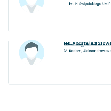
im. H. Święcickiego UM 
lek. Andrzej Brzozows
Hematolog, Internista
Radom, Aleksandrowicza 