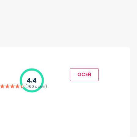
OCEŃ
4.4
(760 ocen)