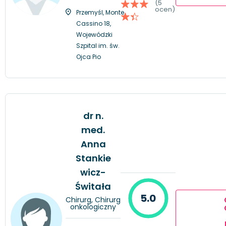
(5
ocen)
Przemyśl, Monte
Cassino 18,
Wojewódzki
Szpital im. św.
Ojca Pio
dr n.
med.
Anna
Stankie
wicz-
Świtała
5.0
Chirurg, Chirurg
onkologiczny