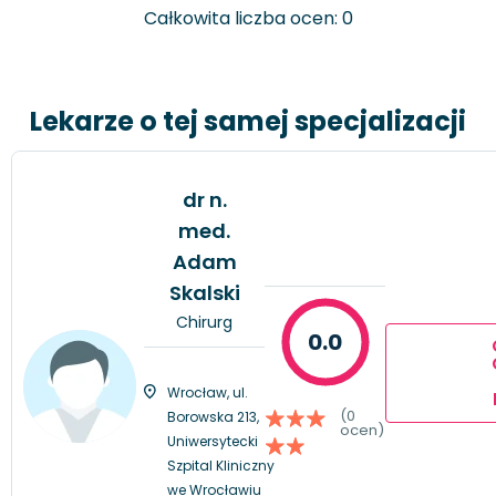
Całkowita liczba ocen: 0
Lekarze o tej samej specjalizacji
dr n.
med.
Adam
Skalski
Chirurg
0.0
Wrocław, ul.
(0
Borowska 213,
ocen)
Uniwersytecki
Szpital Kliniczny
we Wrocławiu