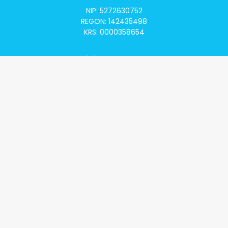
NIP: 5272630752
REGON: 142435498
KRS: 0000358654
Alivia Onkomapa
O projekcie
Lista placówek
Lista lekarzy
Programy lekowe
Klauzula informacyjna
Polityka prywatności
Regulamin
Kontakt
Alivia Onkofundacja
Poznaj naszą misję