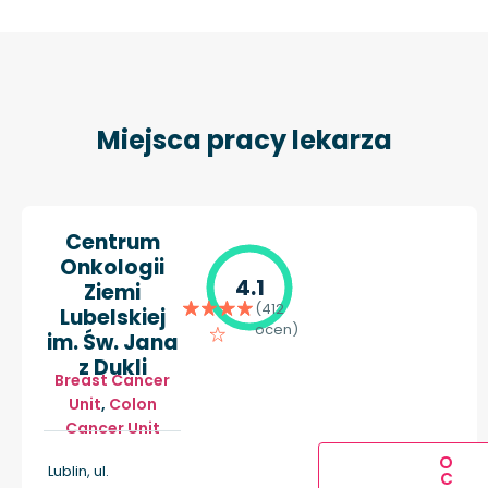
Miejsca pracy lekarza
Centrum
Onkologii
4.1
Ziemi
(412
Lubelskiej
ocen)
im. Św. Jana
z Dukli
Breast Cancer
Unit
,
Colon
Cancer Unit
O
Lublin, ul.
C