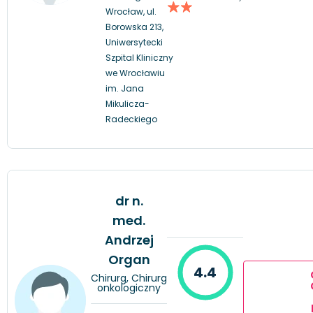
Wrocław, ul.
Borowska 213,
Uniwersytecki
Szpital Kliniczny
we Wrocławiu
im. Jana
Mikulicza-
Radeckiego
dr n.
med.
Andrzej
Organ
4.4
Chirurg, Chirurg
onkologiczny