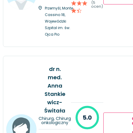
(5
ocen)
Przemyśl, Monte
Cassino 18,
Wojewódzki
Szpital im. św.
Ojca Pio
dr n.
med.
Anna
Stankie
wicz-
Świtała
5.0
Chirurg, Chirurg
onkologiczny