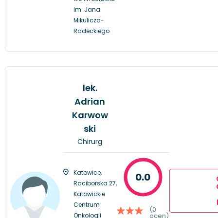
im. Jana
Mikulicza-
Radeckiego
lek.
Adrian
Karwow
ski
Chirurg
Katowice,
0.0
Raciborska 27,
Katowickie
Centrum
(0
Onkologii
ocen)