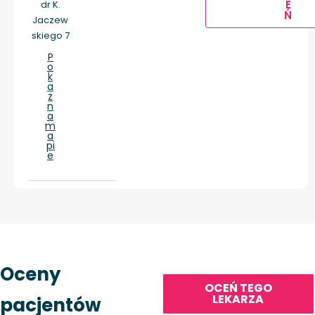
E
dr K.
Ń
Jaczew
skiego 7
P
o
k
a
ż
n
a
m
a
pi
e
Oceny
OCEŃ TEGO
LEKARZA
pacjentów