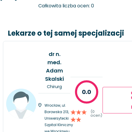
Całkowita liczba ocen: 0
Lekarze o tej samej specjalizacji
dr n.
med.
Adam
Skalski
Chirurg
0.0
Wrocław, ul.
(0
Borowska 213,
ocen)
Uniwersytecki
Szpital Kliniczny
we Wrocławiu