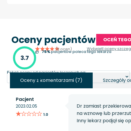
Oceny pacjentów
OCEŃ TEGO
Wyświetl oceny szcze
(9 ocen)
75%
pacjentów poleca tego lekarza
3.7
Pokaż oceny od pacjentów leczonych na:
Oceny z komentarzami (7)
Szczegóły o
Pacjent
Dr zamiast przekierowa
2023.02.05
★★★★★
★★★★★
na wznowę lub przerzut,
1.0
Inny lekarz podjął się 