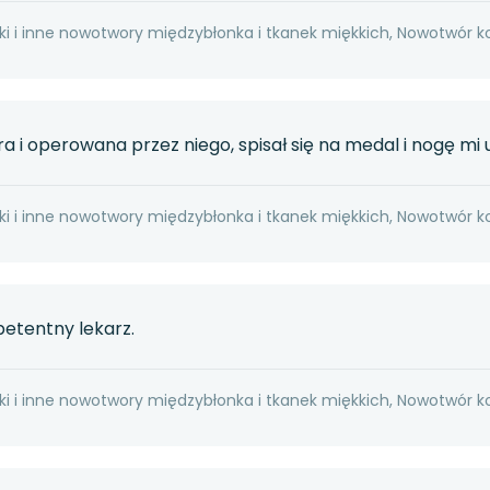
ki i inne nowotwory międzybłonka i tkanek miękkich, Nowotwór k
 i operowana przez niego, spisał się na medal i nogę mi u
ki i inne nowotwory międzybłonka i tkanek miękkich, Nowotwór k
etentny lekarz.
ki i inne nowotwory międzybłonka i tkanek miękkich, Nowotwór k