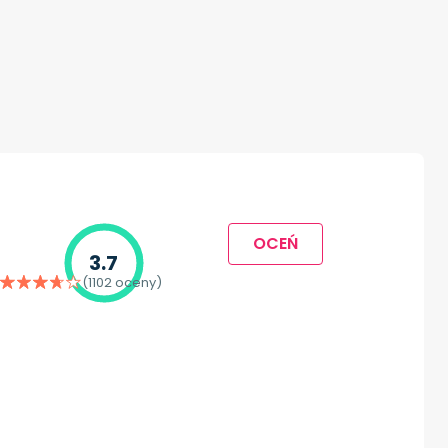
OCEŃ
3.7
(1102 oceny)