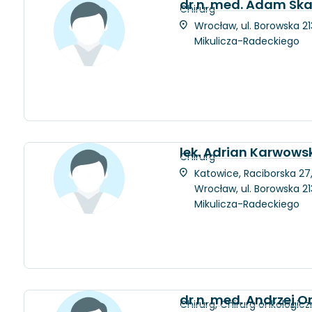
dr n. med. Adam Ska
Chirurg
Wrocław, ul. Borowska 21
Mikulicza-Radeckiego
lek. Adrian Karwows
Chirurg
Katowice, Raciborska 27
Wrocław, ul. Borowska 21
Mikulicza-Radeckiego
dr n. med. Andrzej 
Chirurg, Chirurg onkologicz