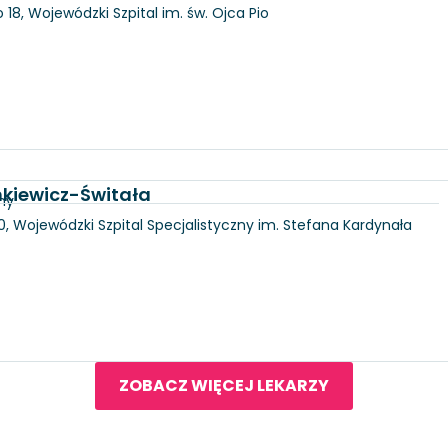
18, Wojewódzki Szpital im. św. Ojca Pio
nkiewicz-Świtała
ny
100, Wojewódzki Szpital Specjalistyczny im. Stefana Kardynała
ZOBACZ WIĘCEJ LEKARZY