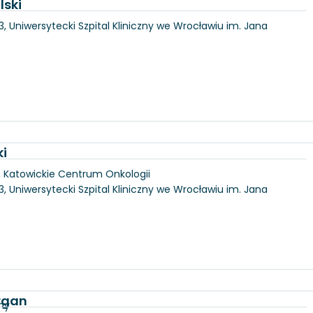
lski
3, Uniwersytecki Szpital Kliniczny we Wrocławiu im. Jana
ki
, Katowickie Centrum Onkologii
3, Uniwersytecki Szpital Kliniczny we Wrocławiu im. Jana
Organ
ny