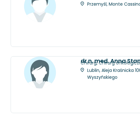
Przemyśl, Monte Cassino 
dr n. med. Anna Sta
Chirurg, Chirurg onkologicz
Lublin, Aleja Kraśnicka 
Wyszyńskiego