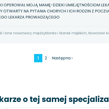
KI OPEROWAŁ MOJĄ MAMĘ-DZIEKI UMIEJĘTNOŚCIOM LEK
 OTWARTY NA PYTANIA CHORYCH I ICH RODZIN Z POCZU
KIEGO LEKARZA PROWADZĄCEGO
ki i inne nowotwory międzybłonka i tkanek miękkich, Nowotwór k
1
2
Następna ›
karze o tej samej specjaliza