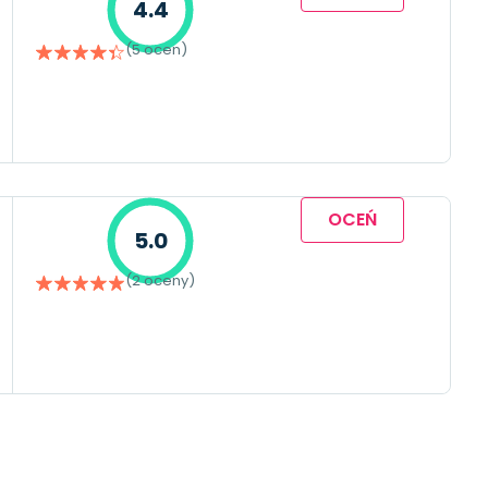
4.4
(5 ocen)
OCEŃ
5.0
(2 oceny)