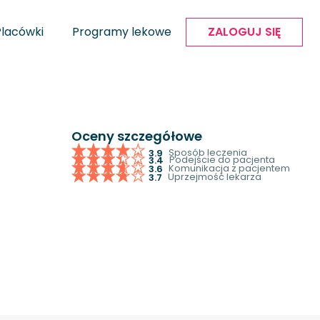
Placówki
Programy lekowe
ZALOGUJ SIĘ
Oceny szczegółowe
Sposób leczenia
3.9
Podejście do pacjenta
3.4
Komunikacja z pacjentem
3.6
Uprzejmość lekarza
3.7