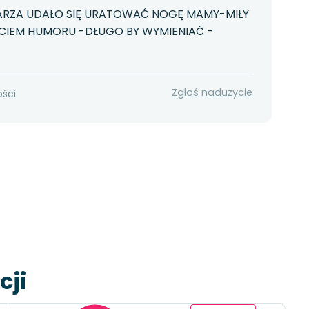
ARZA UDAŁO SIĘ URATOWAĆ NOGĘ MAMY-MIŁY
CIEM HUMORU -DŁUGO BY WYMIENIAĆ -
Zgłoś nadużycie
ości
cji