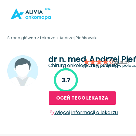
Strona główna
>
Lekarze
>
Andrzej Pieńkowski
dr n. med.
Andrzej Pie
(9 ocen)
Chirurg onkologiczny, Chirurg
75%
pacjentów poleca
3.7
OCEŃ TEGO LEKARZA
Więcej informacji o lekarzu