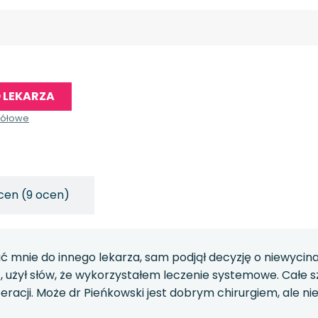
 LEKARZA
gółowe
cen (9 ocen)
ć mnie do innego lekarza, sam podjął decyzję o niewycin
 użył słów, że wykorzystałem leczenie systemowe. Całe s
operacji. Może dr Pieńkowski jest dobrym chirurgiem, ale n