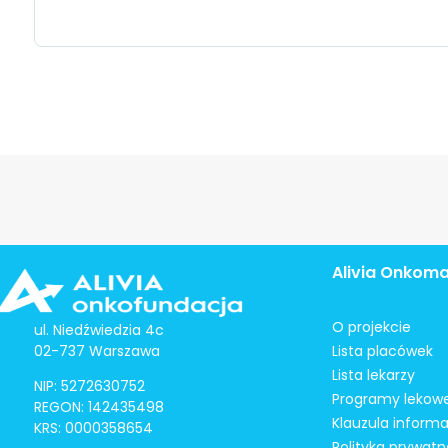
Alivia Onkom
O projekcie
ul. Niedźwiedzia 4c
02-737 Warszawa
Lista placówek
Lista lekarzy
NIP: 5272630752
Programy lekow
REGON: 142435498
Klauzula inform
KRS: 0000358654
Polityka prywatn