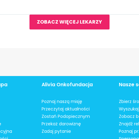
ZOBACZ WIĘCEJ LEKARZY
apa
Alivia Onkofundacja
Nasze s
Poznaj naszą misję
Zbierz śr
Przeczytaj aktualności
Wyszukaj 
Zostań Podopiecznym
Zobacz b
e
Przekaż darowiznę
Znajdź r
acyjna
Zadaj pytanie
Poznaj pr
ości
Spersonal