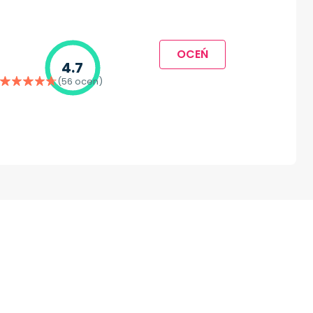
OCEŃ
4.7
(56 ocen)