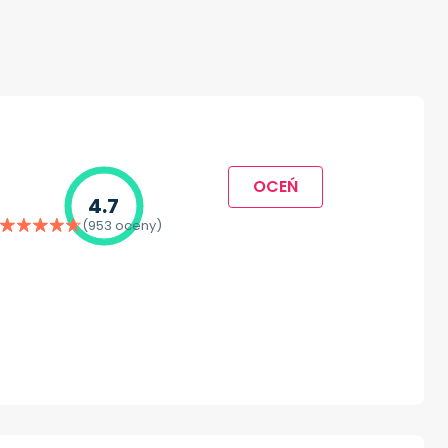
OCEŃ
4.7
(953 oceny)