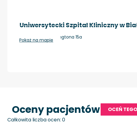
Uniwersytecki Szpital Kliniczny w Bi
Białystok, Waszyngtona 15a
Pokaż na mapie
Oceny pacjentów
OCEŃ TEGO
Całkowita liczba ocen: 0