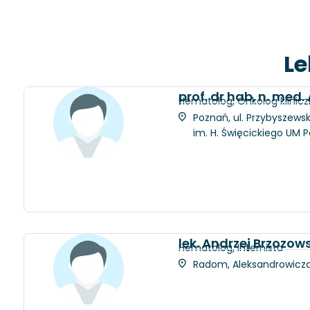
Le
prof. dr hab. n. med.
Hematolog, Onkolog klinic
Poznań, ul. Przybyszewsk
im. H. Święcickiego UM 
lek. Andrzej Brzozows
Hematolog, Internista
Radom, Aleksandrowicza 