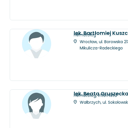
lek. Bartłomiej Kusz
Hematolog
Wrocław, ul. Borowska 21
Mikulicza-Radeckiego
lek. Beata Gruszec
Hematolog, Internista
Wałbrzych, ul. Sokołowsk