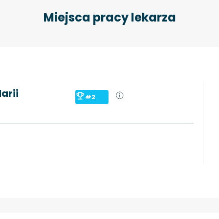
Miejsca pracy lekarza
arii
#2