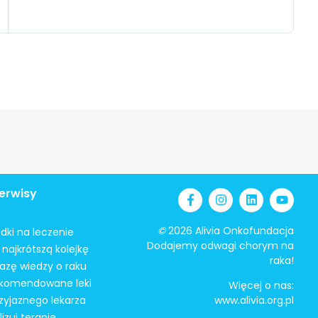
erwisy
©
2026 Alivia Onkofundacja
odki na leczenie
Dodajemy odwagi chorym na
najkrótszą kolejkę
raka!
azę wiedzy o raku
ekomendowane leki
Więcej o nas:
zyjaznego lekarza
www.alivia.org.pl
izuj terapię