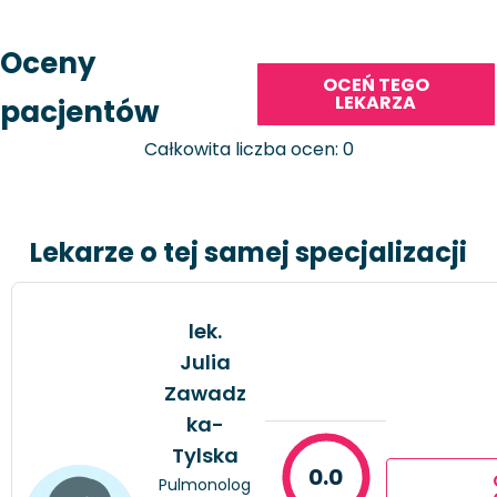
Oceny
OCEŃ TEGO
LEKARZA
pacjentów
Całkowita liczba ocen: 0
Lekarze o tej samej specjalizacji
lek.
Julia
Zawadz
ka-
Tylska
0.0
Pulmonolog