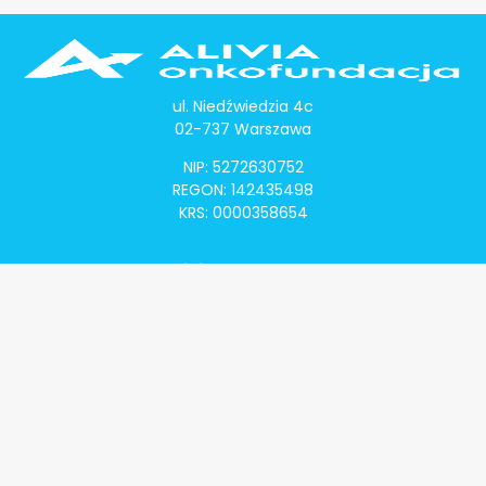
ul. Niedźwiedzia 4c
02-737 Warszawa
NIP: 5272630752
REGON: 142435498
KRS: 0000358654
Alivia Onkomapa
O projekcie
Lista placówek
Lista lekarzy
Programy lekowe
Klauzula informacyjna
Polityka prywatności
Regulamin