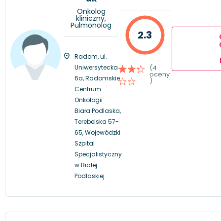
Onkolog
kliniczny,
Pulmonolog
2.3
Radom, ul.
Uniwersytecka
(4
oceny
6a, Radomskie
)
Centrum
Onkologii
Biała Podlaska,
Terebelska 57-
65, Wojewódzki
Szpital
Specjalistyczny
w Białej
Podlaskiej