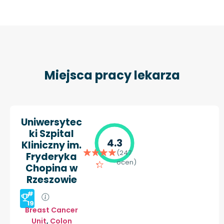
Miejsca pracy lekarza
Uniwersytec
ki Szpital
4.3
Kliniczny im.
(247
Fryderyka
ocen)
Chopina w
Rzeszowie
#
19
Breast Cancer
Unit
,
Colon