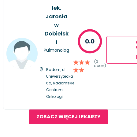
lek.
Jarosła
w
Dobielsk
0.0
i
Pulmonolog
(0
ocen)
Radom, ul.
Uniwersytecka
6a, Radomskie
Centrum
Onkologii
ZOBACZ WIĘCEJ LEKARZY