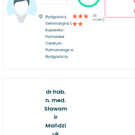
(6
Bydgoszcz,
ocen)
Seminaryjna 1,
Kujawsko-
Pomorskie
Centrum
Pulmonologii w
Bydgoszczy
dr hab.
n. med.
Sławom
ir
Mańdzi
uk