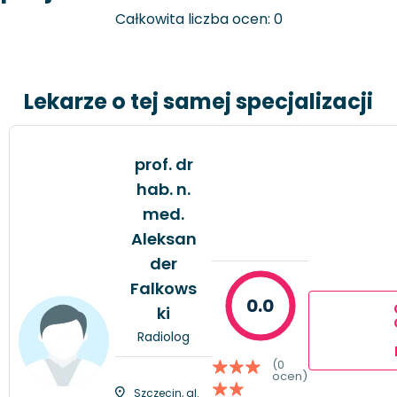
Całkowita liczba ocen: 0
Lekarze o tej samej specjalizacji
prof. dr
hab. n.
med.
Aleksan
der
Falkows
0.0
ki
Radiolog
(0
ocen)
Szczecin, al.