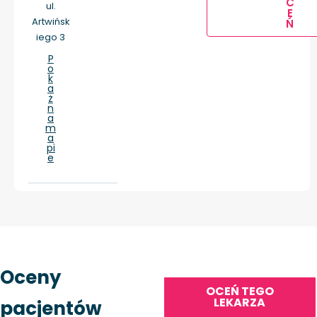
C
ul.
E
Artwińsk
Ń
iego 3
P
o
k
a
ż
n
a
m
a
pi
e
Oceny
OCEŃ TEGO
LEKARZA
pacjentów