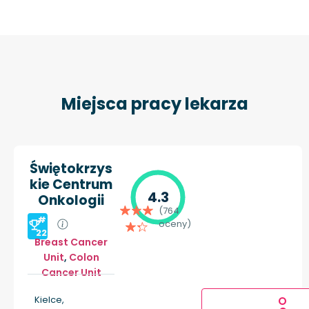
Miejsca pracy lekarza
Świętokrzys
kie Centrum
4.3
Onkologii
(764
#
oceny)
22
Breast Cancer
Unit
,
Colon
Cancer Unit
Kielce,
O