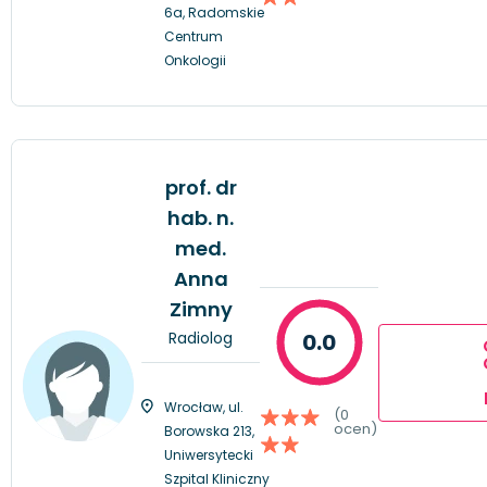
6a, Radomskie
Centrum
Onkologii
prof. dr
hab. n.
med.
Anna
Zimny
Radiolog
0.0
Wrocław, ul.
(0
ocen)
Borowska 213,
Uniwersytecki
Szpital Kliniczny