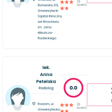
(0
ocen)
Borowska 213,
Uniwersytecki
Szpital Kliniczny
we Wrocławiu
im. Jana
Mikulicza-
Radeckiego
lek.
Anna
Petelska
0.0
Radiolog
Radom, ul.
(0
ocen)
Uniwersytecka