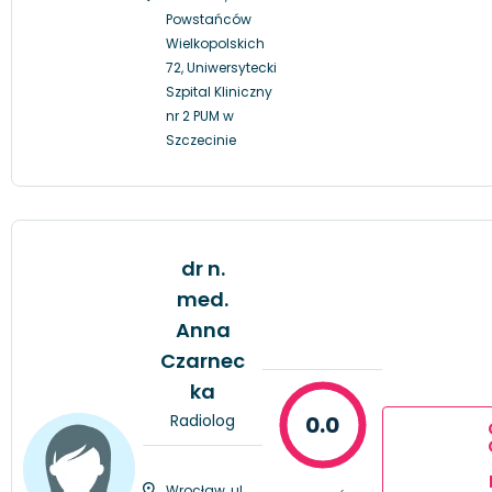
Powstańców
Wielkopolskich
72, Uniwersytecki
Szpital Kliniczny
nr 2 PUM w
Szczecinie
dr n.
med.
Anna
Czarnec
ka
Radiolog
0.0
Wrocław, ul.