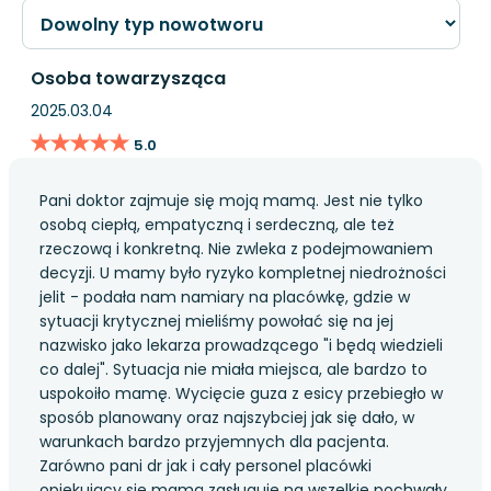
Osoba towarzysząca
2025.03.04
★★★★★
★★★★★
5.0
Pani doktor zajmuje się moją mamą. Jest nie tylko
osobą ciepłą, empatyczną i serdeczną, ale też
rzeczową i konkretną. Nie zwleka z podejmowaniem
decyzji. U mamy było ryzyko kompletnej niedrożności
jelit - podała nam namiary na placówkę, gdzie w
sytuacji krytycznej mieliśmy powołać się na jej
nazwisko jako lekarza prowadzącego "i będą wiedzieli
co dalej". Sytuacja nie miała miejsca, ale bardzo to
uspokoiło mamę. Wycięcie guza z esicy przebiegło w
sposób planowany oraz najszybciej jak się dało, w
warunkach bardzo przyjemnych dla pacjenta.
Zarówno pani dr jak i cały personel placówki
opiekujący się mamą zasługuje na wszelkie pochwały.