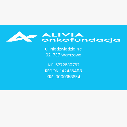
ul. Niedźwiedzia 4c
02-737 Warszawa
NIP: 5272630752
REGON: 142435498
KRS: 0000358654
Alivia Onkomapa
O projekcie
Lista placówek
Lista lekarzy