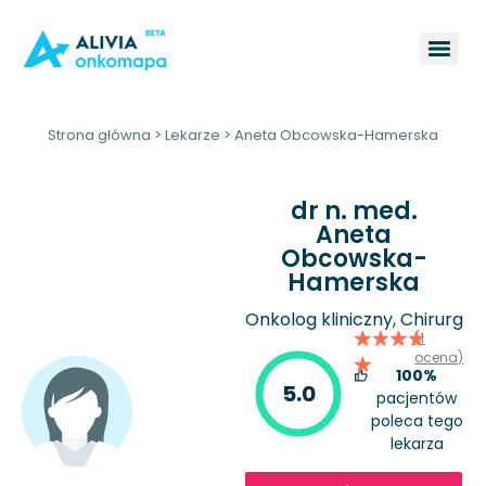
Strona główna
>
Lekarze
>
Aneta Obcowska-Hamerska
dr n. med.
Aneta
Obcowska-
Hamerska
Onkolog kliniczny, Chirurg
(1
ocena)
100%
5.0
pacjentów
poleca tego
lekarza