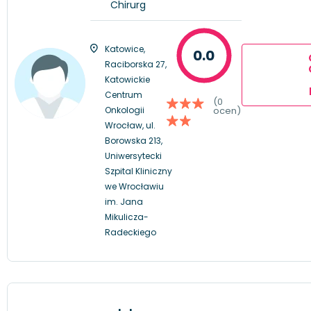
Chirurg
Katowice,
0.0
Raciborska 27,
Katowickie
Centrum
(0
Onkologii
ocen)
Wrocław, ul.
Borowska 213,
Uniwersytecki
Szpital Kliniczny
we Wrocławiu
im. Jana
Mikulicza-
Radeckiego