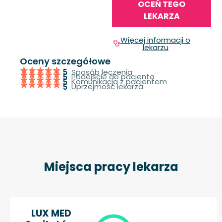
OCEŃ TEGO
LEKARZA
Więcej informacji o
lekarzu
Oceny szczegółowe
Sposób leczenia
5
Podejście do pacjenta
5
Komunikacja z pacjentem
5
Uprzejmość lekarza
5
Miejsca pracy lekarza
LUX MED