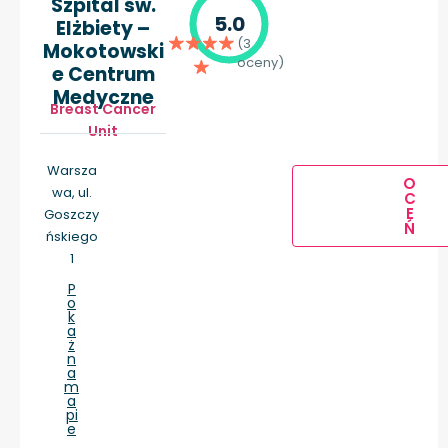
Szpital św.
5.0
Elżbiety –
(3
Mokotowski
oceny)
e Centrum
Medyczne
Breast Cancer
Unit
Warsza
O
wa, ul.
C
E
Goszczy
Ń
ńskiego
1
P
o
k
a
ż
n
a
m
a
pi
e