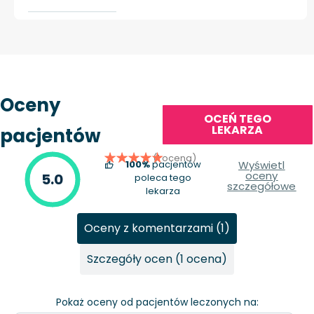
Oceny
OCEŃ TEGO
LEKARZA
pacjentów
(1 ocena)
100%
pacjentów
Wyświetl
oceny
5.0
poleca tego
szczegółowe
lekarza
Oceny z komentarzami (1)
Szczegóły ocen (1 ocena)
Pokaż oceny od pacjentów leczonych na: