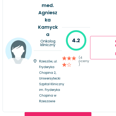
med.
Agniesz
ka
Kamyck
a
4.2
Onkolog
kliniczny
(4
oceny
Rzeszów, ul.
)
Fryderyka
Chopina 2,
Uniwersytecki
Szpital Kliniczny
im. Fryderyka
Chopina w
Rzeszowie