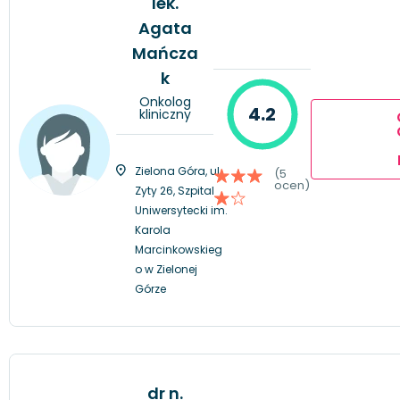
lek.
Agata
Mańcza
k
Onkolog
4.2
kliniczny
Zielona Góra, ul.
(5
ocen)
Zyty 26, Szpital
Uniwersytecki im.
Karola
Marcinkowskieg
o w Zielonej
Górze
dr n.