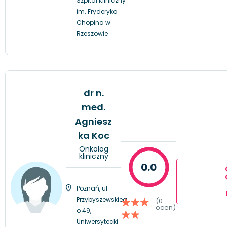
Szpital Kliniczny
im. Fryderyka
Chopina w
Rzeszowie
dr n.
med.
Agniesz
ka Koc
Onkolog
kliniczny
0.0
Poznań, ul.
Przybyszewskieg
(0
ocen)
o 49,
Uniwersytecki