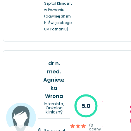
Szpital Kliniczny
w Poznaniu
(dawniej SK im.
H. Święcickiego
UM Poznaniu)
dr n.
med.
Agniesz
ka
Wrona
Internista,
5.0
Onkolog
kliniczny
(3
oceny
Szczecin, al.