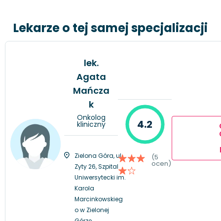
Lekarze o tej samej specjalizacji
lek.
Agata
Mańcza
k
Onkolog
4.2
kliniczny
Zielona Góra, ul.
(5
ocen)
Zyty 26, Szpital
Uniwersytecki im.
Karola
Marcinkowskieg
o w Zielonej
Górze