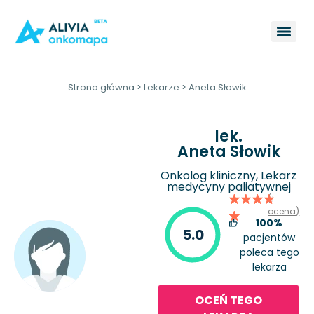
Strona główna
>
Lekarze
>
Aneta Słowik
lek.
Aneta Słowik
Onkolog kliniczny, Lekarz
medycyny paliatywnej
(1
ocena)
100%
5.0
pacjentów
poleca tego
lekarza
OCEŃ TEGO