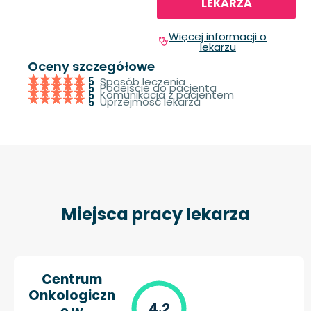
LEKARZA
Więcej informacji o
lekarzu
Oceny szczegółowe
Sposób leczenia
5
Podejście do pacjenta
5
Komunikacja z pacjentem
5
Uprzejmość lekarza
5
Miejsca pracy lekarza
Centrum
Onkologiczn
4.2