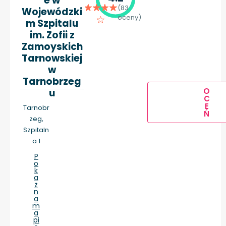
e w
(83
Wojewódzki
oceny)
m Szpitalu
im. Zofii z
Zamoyskich
Tarnowskiej
w
Tarnobrzeg
O
u
C
E
Tarnobr
Ń
zeg,
Szpitaln
a 1
P
o
k
a
ż
n
a
m
a
pi