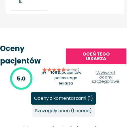
e
Oceny
OCEŃ TEGO
LEKARZA
pacjentów
(1 ocena)
100%
pacjentów
Wyświetl
oceny
5.0
poleca tego
szczegółowe
lekarza
Oceny z komentarzami (1)
Szczegóły ocen (1 ocena)