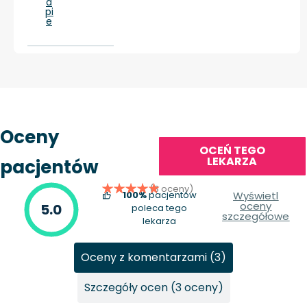
a
pi
e
Oceny
OCEŃ TEGO
LEKARZA
pacjentów
(3 oceny)
100%
pacjentów
Wyświetl
oceny
5.0
poleca tego
szczegółowe
lekarza
Oceny z komentarzami (3)
Szczegóły ocen (3 oceny)