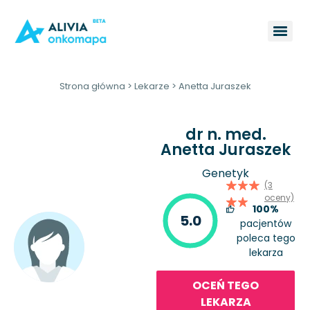
Strona główna
>
Lekarze
>
Anetta Juraszek
dr n. med.
Anetta Juraszek
Genetyk
(3
oceny)
100%
5.0
pacjentów
poleca tego
lekarza
OCEŃ TEGO
LEKARZA