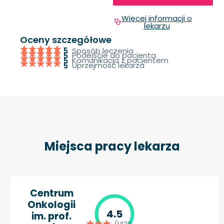
Więcej informacji o
lekarzu
Oceny szczegółowe
Sposób leczenia
5
Podejście do pacjenta
5
Komunikacja z pacjentem
5
Uprzejmość lekarza
5
Miejsca pracy lekarza
Centrum
Onkologii
4.5
im. prof.
(1423