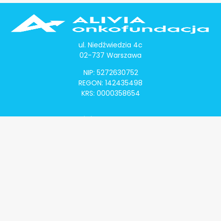
ul. Niedźwiedzia 4c
02-737 Warszawa
NIP: 5272630752
REGON: 142435498
KRS: 0000358654
Alivia Onkomapa
O projekcie
Lista placówek
Lista lekarzy
Programy lekowe
Klauzula informacyjna
Polityka prywatności
Regulamin