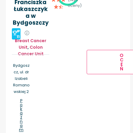
Franciszka
oceny)
Łukaszczyk
a w
Bydgoszczy
#
11
Breast Cancer
Unit
,
Colon
Cancer Unit
O
C
E
Bydgosz
Ń
cz, ul. dr
Izabeli
Romano
wskiej 2
P
o
k
a
ż
n
a
m