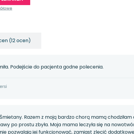
gółowe
cen (12 ocen)
iła. Podejście do pacjenta godne polecenia.
ersi
Śmietany. Razem z moją bardzo chorą mamą chodziłam do 
bjawy po prostu zbyła. Moja mama leczyła się na nowotw
 nie pozwalają jej funkcjonować, zamiast zlecić dodatkowe