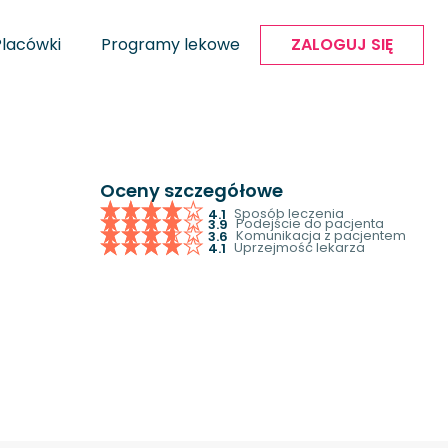
Placówki
Programy lekowe
ZALOGUJ SIĘ
Oceny szczegółowe
Sposób leczenia
4.1
Podejście do pacjenta
3.9
Komunikacja z pacjentem
3.6
Uprzejmość lekarza
4.1