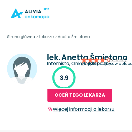
Strona główna
>
Lekarze
>
Anetta Śmietana
lek.
Anetta Śmietana
(12 ocen)
Internista, Onkolog kliniczny
80%
pacjentów poleca
3.9
OCEŃ TEGO LEKARZA
Więcej informacji o lekarzu