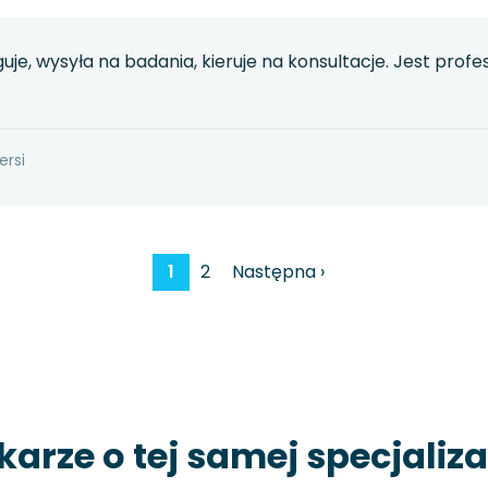
uje, wysyła na badania, kieruje na konsultacje. Jest prof
ersi
1
2
Następna ›
karze o tej samej specjaliza