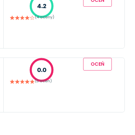
OCEŃ
4.2
(4 oceny)
OCEŃ
0.0
(0 ocen)