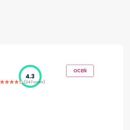
OCEŃ
4.3
(247 ocen)