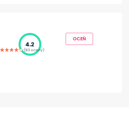
OCEŃ
4.2
(83 oceny)