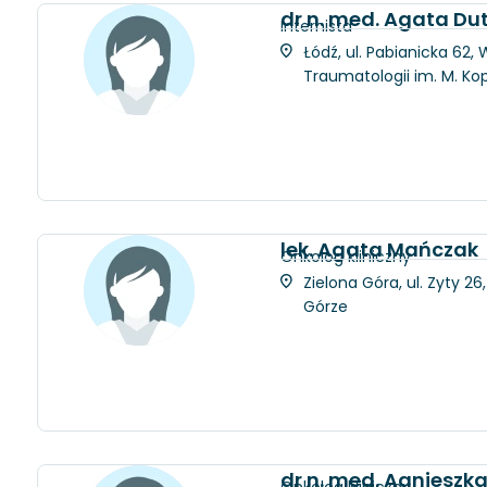
dr n. med. Agata D
Internista
Łódź, ul. Pabianicka 62
Traumatologii im. M. Ko
lek. Agata Mańczak
Onkolog kliniczny
Zielona Góra, ul. Zyty 2
Górze
dr n. med. Agniesz
Onkolog kliniczny