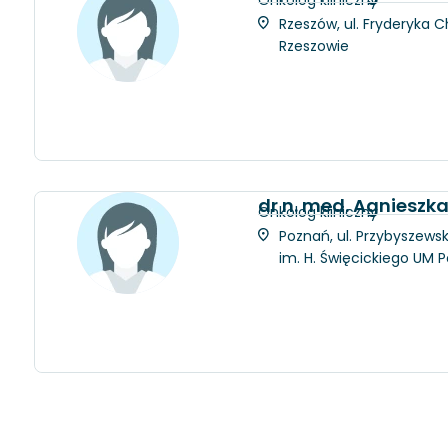
Rzeszów, ul. Fryderyka C
Rzeszowie
dr n. med. Agnieszk
Onkolog kliniczny
Poznań, ul. Przybyszewsk
im. H. Święcickiego UM 