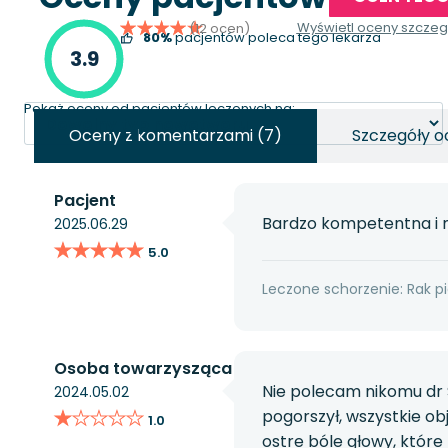
Wyświetl oceny szcze
(12 ocen)
80%
pacjentów poleca tego lekarza
3.9
Pokaż oceny od pacjentów leczonych na:
Oceny z komentarzami (7)
Szczegóły o
Pacjent
Bardzo kompetentna i m
2025.06.29
★★★★★
★★★★★
5.0
Leczone schorzenie: Rak pi
Osoba towarzysząca
Nie polecam nikomu dr 
2024.05.02
★★★★★
★★★★★
pogorszył, wszystkie o
1.0
ostre bóle głowy, które