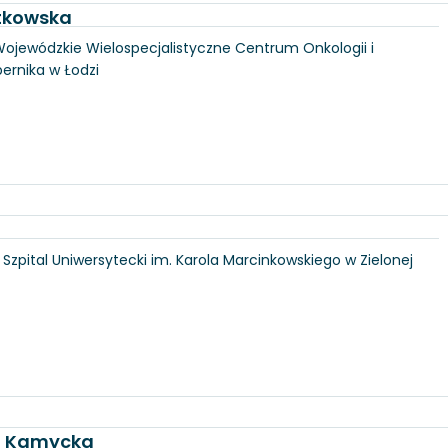
utkowska
, Wojewódzkie Wielospecjalistyczne Centrum Onkologii i
pernika w Łodzi
6, Szpital Uniwersytecki im. Karola Marcinkowskiego w Zielonej
ka Kamycka