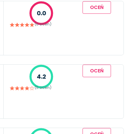
OCEŃ
0.0
(0 ocen)
OCEŃ
4.2
(5 ocen)