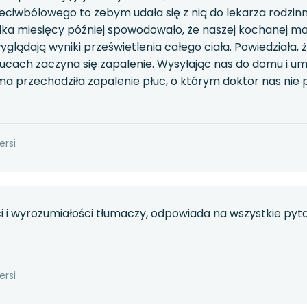
iwbólowego to żebym udała się z nią do lekarza rodzinne
 kilka miesięcy później spowodowało, że naszej kochanej ma
yglądają wyniki prześwietlenia całego ciała. Powiedziała, 
a płucach zaczyna się zapalenie. Wysyłając nas do domu i u
przechodziła zapalenie płuc, o którym doktor nas nie po
ersi
i i wyrozumiałości tłumaczy, odpowiada na wszystkie pyt
ersi