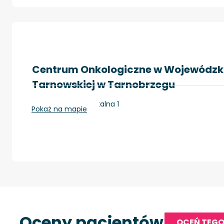
Centrum Onkologiczne w Wojewódzkim
Tarnowskiej w Tarnobrzegu
Tarnobrzeg, Szpitalna 1
Pokaż na mapie
Oceny pacjentów
OCEŃ TEGO